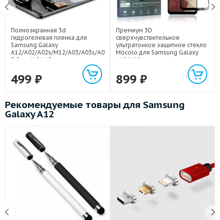
Полноэкранная 3d
Премиум 3D
гидрогелевая пленка для
сверхчувствительное
Samsung Galaxy
ультратонкое защитное стекло
A12/A02/A02s/M12/A03/A03s/A0
Mocolo для Samsung Galaxy
3 Core/A24 4G
A12/M12
499
₽
899
₽
Рекомендуемые товары для Samsung
Galaxy A12