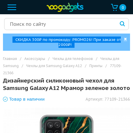
0
✖
СКИДКА 300₽ по промокоду: PROMO26! При заказе от
2000₽!
Главная
/
Аксессуары
/
Чехлы для телефонов
/
Чехлы для
Samsung
/
Чехлы для Samsung Galaxy A12
/
Принты
/
77109-
21366
Дизайнерский силиконовый чехол для
Samsung Galaxy A12 Мрамор зеленое золото
Товар
в наличии
Артикул:
77109-21366