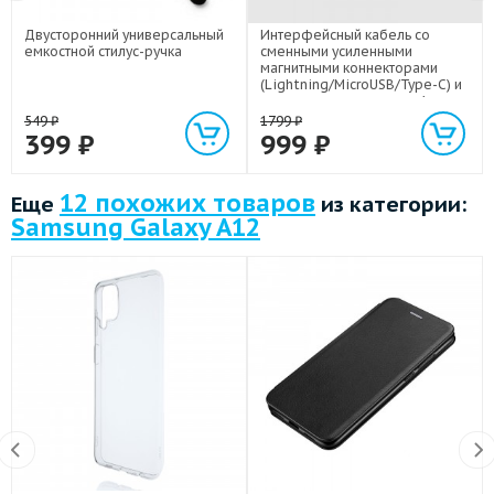
Двусторонний универсальный
Интерфейсный кабель со
емкостной стилус-ручка
сменными усиленными
магнитными коннекторами
(Lightning/MicroUSB/Type-C) и
световым индикатором 1м
549
₽
1799
₽
399
₽
999
₽
12 похожих товаров
Еще
из категории:
Samsung Galaxy A12