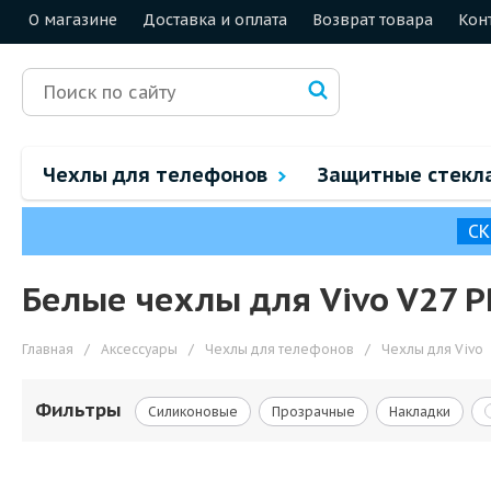
О магазине
Доставка и оплата
Возврат товара
Кон
Чехлы для телефонов
Защитные стекл
СК
Белые чехлы для Vivo V27 
Главная
/
Аксессуары
/
Чехлы для телефонов
/
Чехлы для Vivo
Фильтры
Силиконовые
Прозрачные
Накладки