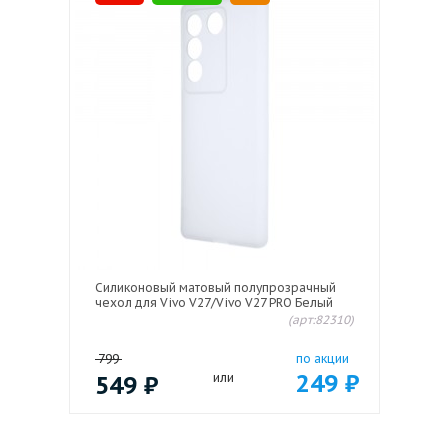
Силиконовый матовый полупрозрачный
чехол для Vivo V27/Vivo V27 PRO Белый
(арт:82310)
799
по акции
249
₽
549
₽
или