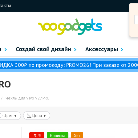
такты
а
Создай свой дизайн
Аксессуары
ИДКА 300₽ по промокоду: PROMO26! При заказе от 200
PRO
/
Чехлы для Vivo V27 PRO
◺
Цвет ▼
Цена ▼
-31%
Новинка
Хит