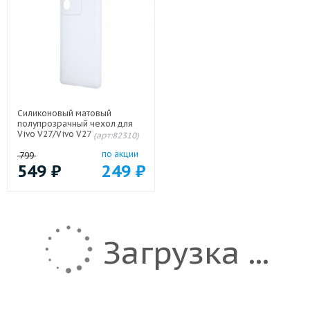
Силиконовый матовый
полупрозрачный чехол для
Vivo V27/Vivo V27 PRO Белый
(арт:82310)
по акции
799
549
₽
249
₽
Загрузка ...