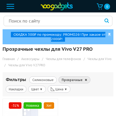
0
✖
СКИДКА 300₽ по промокоду: PROMO26! При заказе от
2000₽!
Прозрачные чехлы для Vivo V27 PRO
Главная
/
Аксессуары
/
Чехлы для телефонов
/
Чехлы для Vivo
/
Чехлы для Vivo V27 PRO
Фильтры
Силиконовые
Прозрачные
✖
◺
Накладки
Цвет ▼
Цена ▼
-31%
Новинка
Хит