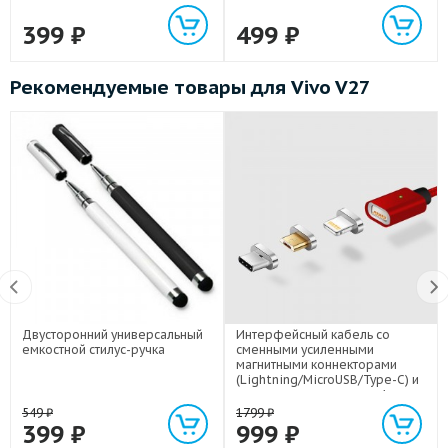
399
₽
499
₽
Рекомендуемые товары для Vivo V27
Двусторонний универсальный
Интерфейсный кабель со
емкостной стилус-ручка
сменными усиленными
магнитными коннекторами
(Lightning/MicroUSB/Type-C) и
световым индикатором 1м
549
₽
1799
₽
399
₽
999
₽