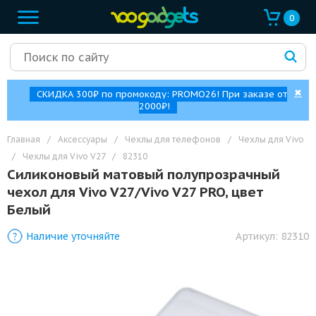
0
✖
СКИДКА 300₽ по промокоду: PROMO26! При заказе от
2000₽!
Главная
/
Аксессуары
/
Чехлы для телефонов
/
Чехлы для Vivo
/
Чехлы для Vivo V27
/
82310
Силиконовый матовый полупрозрачный
чехол для Vivo V27/Vivo V27 PRO, цвет
Белый
Наличие уточняйте
Артикул:
82310