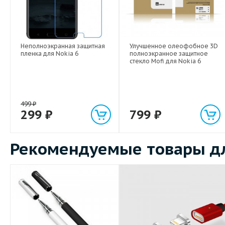
Неполноэкранная защитная
Улучшенное олеофобное 3D
пленка для Nokia 6
полноэкранное защитное
стекло Mofi для Nokia 6
499
₽
299
₽
799
₽
Рекомендуемые товары дл