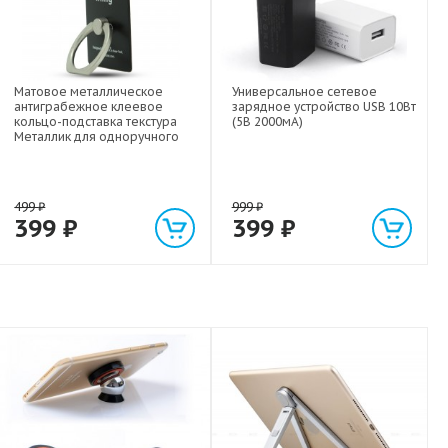
Матовое металлическое
Универсальное сетевое
антиграбежное клеевое
зарядное устройство USB 10Вт
кольцо-подставка текстура
(5В 2000мА)
Металлик для одноручного
управления гаджетом
499
₽
999
₽
399
₽
399
₽