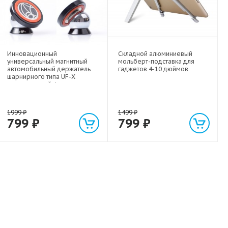
Инновационный
Складной алюминиевый
универсальный магнитный
мольберт-подставка для
автомобильный держатель
гаджетов 4-10 дюймов
шарнирного типа UF-X
экстрасильной фиксации для
любых гаджетов
(смартфонов, планшетов) до 1
кг
1999
₽
1499
₽
799
₽
799
₽