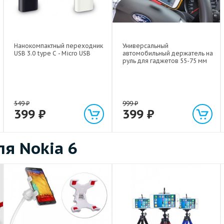
Нанокомпактный переходник
Универсальный
USB 3.0 type C - Micro USB
автомобильный держатель на
руль для гаджетов 55-75 мм
549
₽
999
₽
399
₽
399
₽
я Nokia 6