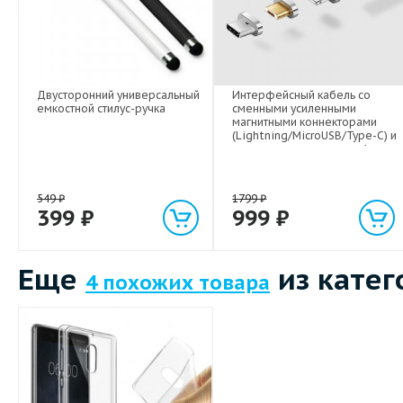
Двусторонний универсальный
Интерфейсный кабель со
емкостной стилус-ручка
сменными усиленными
магнитными коннекторами
(Lightning/MicroUSB/Type-C) и
световым индикатором 1м
549
₽
1799
₽
399
₽
999
₽
Еще
из катег
4 похожих товара