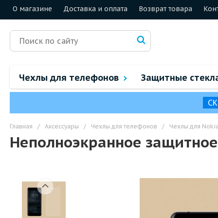
О магазине
Доставка и оплата
Возврат товара
Кон
Чехлы для телефонов
Защитные стекл
СК
Главная
/
Аксессуары
/
Чехлы для телефонов
/
Чехлы для Noki
Неполноэкранное защитное 