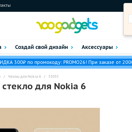
такты
а
Создай свой дизайн
Аксессуары
ИДКА 300₽ по промокоду: PROMO26! При заказе от 200
a
/
Чехлы для Nokia 6
/
53035
стекло для Nokia 6