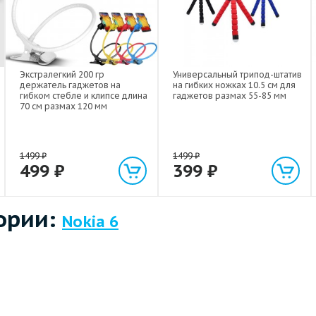
Экстралегкий 200 гр
Универсальный трипод-штатив
держатель гаджетов на
на гибких ножках 10.5 см для
гибком стебле и клипсе длина
гаджетов размах 55-85 мм
70 см размах 120 мм
1499
₽
1499
₽
499
₽
399
₽
ории:
Nokia 6