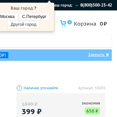
8(800)500-23-42
Ваш город:
Ваш город
?
Москва
С.Петербург
0
Корзина
0
₽
Другой город
Закрыть
✖
0₽!
Наличие уточняйте
Артикул:
53035
экономия
1049
₽
399
₽
650
₽