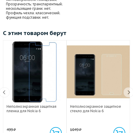
Прозрачность
: транспарентный;
нескользящие грани
: нет;
Профиль чехла
: классический;
функция подставки
: нет;
С этим товаром берут
Неполноэкранная защитная
Неполноэкранное защитное
пленка для Nokia 6
стекло для Nokia 6
499
₽
1049
₽