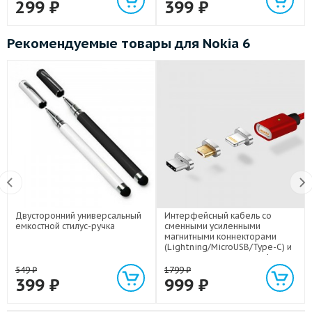
299
₽
399
₽
Рекомендуемые товары для Nokia 6
Двусторонний универсальный
Интерфейсный кабель со
емкостной стилус-ручка
сменными усиленными
магнитными коннекторами
(Lightning/MicroUSB/Type-C) и
световым индикатором 1м
549
₽
1799
₽
399
₽
999
₽