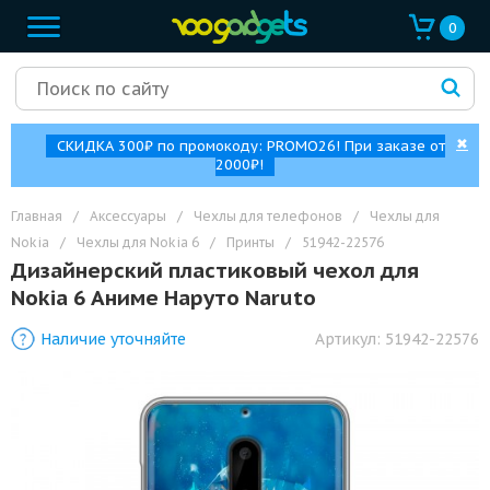
0
✖
СКИДКА 300₽ по промокоду: PROMO26! При заказе от
2000₽!
Главная
/
Аксессуары
/
Чехлы для телефонов
/
Чехлы для
Nokia
/
Чехлы для Nokia 6
/
Принты
/
51942-22576
Дизайнерский пластиковый чехол для
Nokia 6 Аниме Наруто Naruto
Наличие уточняйте
Артикул:
51942-22576