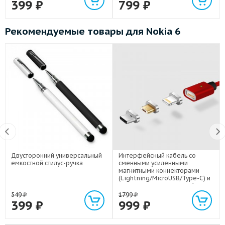
399
₽
799
₽
Рекомендуемые товары для Nokia 6
Двусторонний универсальный
Интерфейсный кабель со
емкостной стилус-ручка
сменными усиленными
магнитными коннекторами
(Lightning/MicroUSB/Type-C) и
световым индикатором 1м
549
₽
1799
₽
399
₽
999
₽