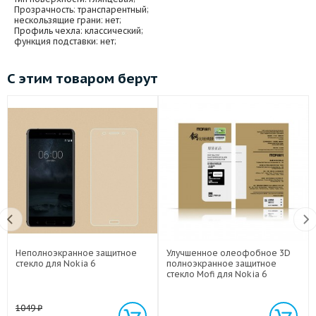
Прозрачность
: транспарентный;
нескользящие грани
: нет;
Профиль чехла
: классический;
функция подставки
: нет;
С этим товаром берут
Неполноэкранное защитное
Улучшенное олеофобное 3D
стекло для Nokia 6
полноэкранное защитное
стекло Mofi для Nokia 6
1049
₽