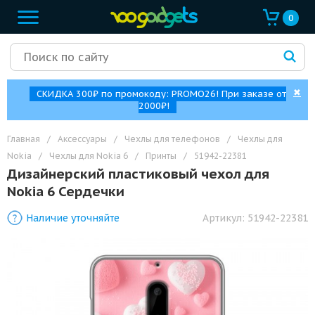
0
✖
СКИДКА 300₽ по промокоду: PROMO26! При заказе от
2000₽!
Главная
/
Аксессуары
/
Чехлы для телефонов
/
Чехлы для
Nokia
/
Чехлы для Nokia 6
/
Принты
/
51942-22381
Дизайнерский пластиковый чехол для
Nokia 6 Сердечки
Наличие уточняйте
Артикул:
51942-22381