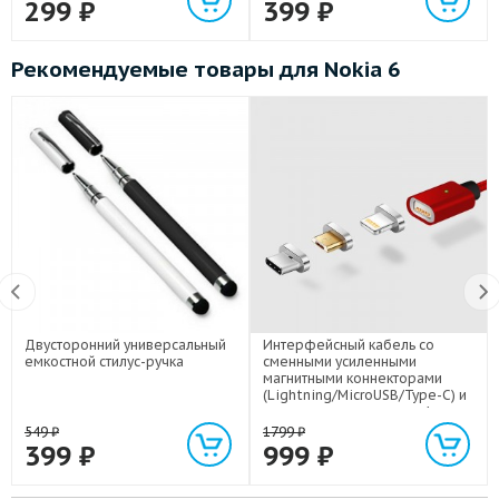
299
₽
399
₽
Рекомендуемые товары для Nokia 6
Двусторонний универсальный
Интерфейсный кабель со
емкостной стилус-ручка
сменными усиленными
магнитными коннекторами
(Lightning/MicroUSB/Type-C) и
световым индикатором 1м
549
₽
1799
₽
399
₽
999
₽