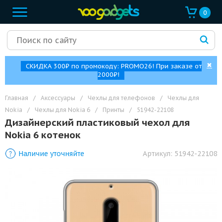
0
✖
СКИДКА 300₽ по промокоду: PROMO26! При заказе от
2000₽!
Главная
/
Аксессуары
/
Чехлы для телефонов
/
Чехлы для
Nokia
/
Чехлы для Nokia 6
/
Принты
/
51942-22108
Дизайнерский пластиковый чехол для
Nokia 6 котенок
Наличие уточняйте
Артикул:
51942-22108