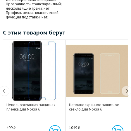
Прозрачность
: транспарентный;
нескользящие грани
: нет;
Профиль чехла
: классический;
функция подставки
: нет;
С этим товаром берут
Неполноэкранная защитная
Неполноэкранное защитное
пленка для Nokia 6
стекло для Nokia 6
499
₽
1049
₽