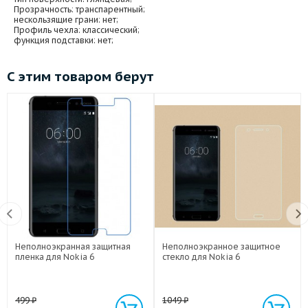
Прозрачность
: транспарентный;
нескользящие грани
: нет;
Профиль чехла
: классический;
функция подставки
: нет;
С этим товаром берут
Неполноэкранная защитная
Неполноэкранное защитное
пленка для Nokia 6
стекло для Nokia 6
499
₽
1049
₽