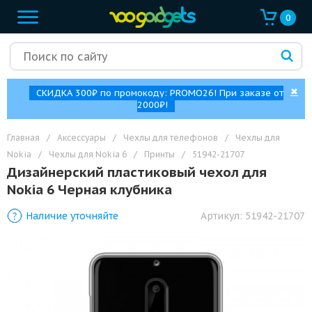
0
✖
СКИДКА 300₽ по промокоду: PROMO26! При заказе от
2000₽!
Главная
/
Аксессуары
/
Чехлы для телефонов
/
Чехлы для
Nokia
/
Чехлы для Nokia 6
/
Принты
/
51942-21707
Дизайнерский пластиковый чехол для
Nokia 6 Черная клубника
Наличие уточняйте
Артикул:
51942-21707