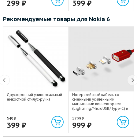
299
₽
399
₽
Рекомендуемые товары для Nokia 6
Двусторонний универсальный
Интерфейсный кабель со
емкостной стилус-ручка
сменными усиленными
магнитными коннекторами
(Lightning/MicroUSB/Type-C) и
световым индикатором 1м
549
₽
1799
₽
399
₽
999
₽