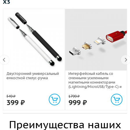
X3
Двусторонний универсальный
Интерфейсный кабель со
емкостной стилус-ручка
сменными усиленными
магнитными коннекторами
(Lightning/MicroUSB/Type-C) и
световым индикатором 1м
549
₽
1799
₽
399
₽
999
₽
Преимущества наших