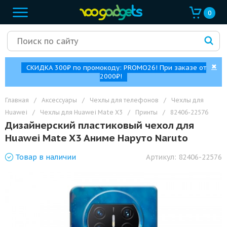
0
✖
СКИДКА 300₽ по промокоду: PROMO26! При заказе от
2000₽!
Главная
/
Аксессуары
/
Чехлы для телефонов
/
Чехлы для
Huawei
/
Чехлы для Huawei Mate X3
/
Принты
/
82406-22576
Дизайнерский пластиковый чехол для
Huawei Mate X3 Аниме Наруто Naruto
Товар
в наличии
Артикул:
82406-22576