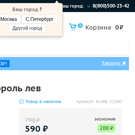
8(800)500-23-42
Ваш город:
Ваш город
?
Москва
С.Петербург
0
Корзина
0
₽
Другой город
Закрыть
✖
0₽!
ороль лев
Товар
в наличии
Артикул:
82406-22500
экономия
790
₽
590
₽
200
₽