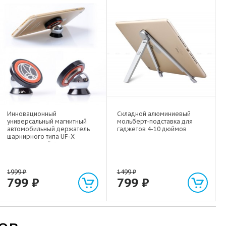
Инновационный
Складной алюминиевый
универсальный магнитный
мольберт-подставка для
автомобильный держатель
гаджетов 4-10 дюймов
шарнирного типа UF-X
экстрасильной фиксации для
любых гаджетов
(смартфонов, планшетов) до 1
кг
1999
₽
1499
₽
799
₽
799
₽