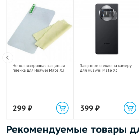
Неполноэкранная защитная
Защитное стекло на камеру
Вт
пленка для Huawei Mate X3
для Huawei Mate X3
299
₽
399
₽
Рекомендуемые товары дл