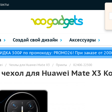
такты
а
Создай свой дизайн
Аксессуары
ИДКА 300₽ по промокоду: PROMO26! При заказе от 200
ei
/
Чехлы для Huawei Mate X3
/
Принты
/
82406-22500
чехол для Huawei Mate X3 К