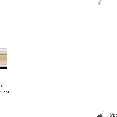
ть
леем
Уд