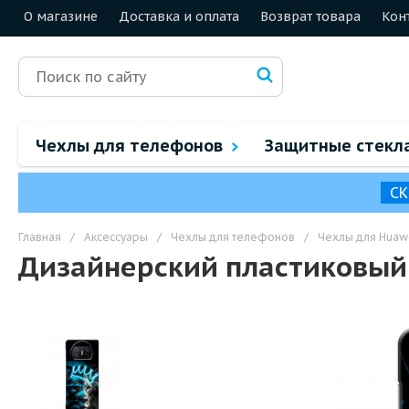
О магазине
Доставка и оплата
Возврат товара
Кон
Чехлы для телефонов
Защитные стекл
СК
Главная
/
Аксессуары
/
Чехлы для телефонов
/
Чехлы для Huaw
Дизайнерский пластиковый 