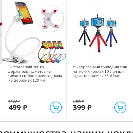
Экстралегкий 200 гр
Универсальный трипод-штатив
держатель гаджетов на
на гибких ножках 10.5 см для
гибком стебле и клипсе длина
гаджетов размах 55-85 мм
70 см размах 120 мм
1499
₽
1499
₽
499
₽
399
₽