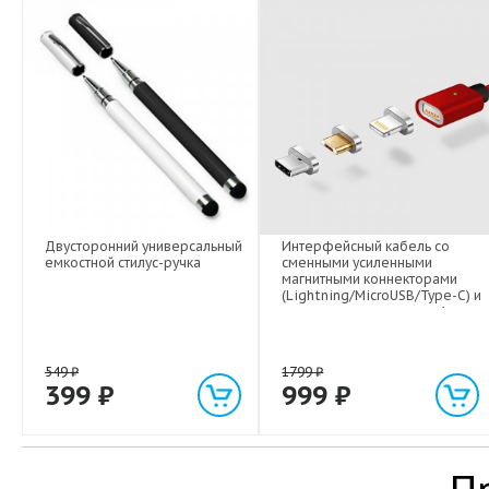
Двусторонний универсальный
Интерфейсный кабель со
емкостной стилус-ручка
сменными усиленными
магнитными коннекторами
(Lightning/MicroUSB/Type-C) и
световым индикатором 1м
549
₽
1799
₽
399
₽
999
₽