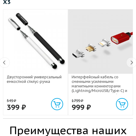
X3
Двусторонний универсальный
Интерфейсный кабель со
емкостной стилус-ручка
сменными усиленными
магнитными коннекторами
(Lightning/MicroUSB/Type-C) и
световым индикатором 1м
549
₽
1799
₽
399
₽
999
₽
Преимущества наших