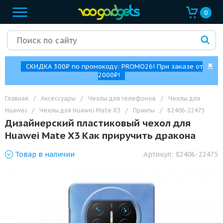
0
✖
СКИДКА 300₽ по промокоду: PROMO26! При заказе от
2000₽!
Главная
/
Аксессуары
/
Чехлы для телефонов
/
Чехлы для
Huawei
/
Чехлы для Huawei Mate X3
/
Принты
/
82406-22475
Дизайнерский пластиковый чехол для
Huawei Mate X3 Как приручить дракона
Товар
в наличии
Артикул:
82406-22475