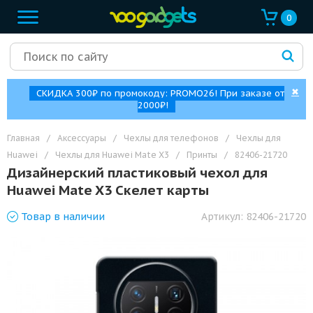
0
✖
СКИДКА 300₽ по промокоду: PROMO26! При заказе от
2000₽!
Главная
/
Аксессуары
/
Чехлы для телефонов
/
Чехлы для
Huawei
/
Чехлы для Huawei Mate X3
/
Принты
/
82406-21720
Дизайнерский пластиковый чехол для
Huawei Mate X3 Скелет карты
Товар
в наличии
Артикул:
82406-21720