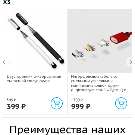
X3
Двусторонний универсальный
Интерфейсный кабель со
емкостной стилус-ручка
сменными усиленными
магнитными коннекторами
(Lightning/MicroUSB/Type-C) и
световым индикатором 1м
549
₽
1799
₽
399
₽
999
₽
Преимущества наших