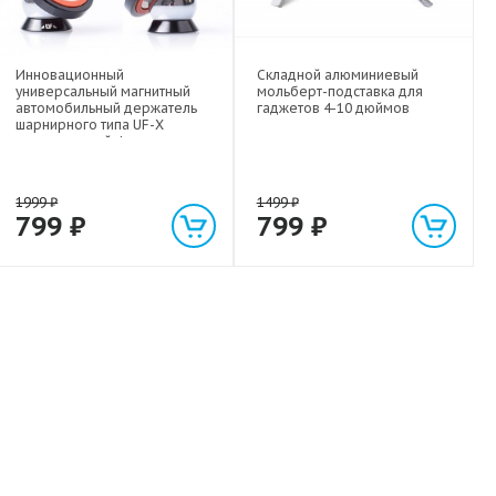
Инновационный
Складной алюминиевый
универсальный магнитный
мольберт-подставка для
автомобильный держатель
гаджетов 4-10 дюймов
шарнирного типа UF-X
экстрасильной фиксации для
любых гаджетов
(смартфонов, планшетов) до 1
кг
1999
₽
1499
₽
799
₽
799
₽