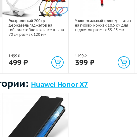
Экстралегкий 200 гр
Универсальный трипод-штатив
держатель гаджетов на
на гибких ножках 10.5 см для
гибком стебле и клипсе длина
гаджетов размах 55-85 мм
70 см размах 120 мм
1499
₽
1499
₽
499
₽
399
₽
гории:
Huawei Honor X7