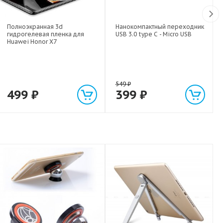
Полноэкранная 3d
Нанокомпактный переходник
гидрогелевая пленка для
USB 3.0 type C - Micro USB
Huawei Honor X7
549
₽
499
₽
399
₽