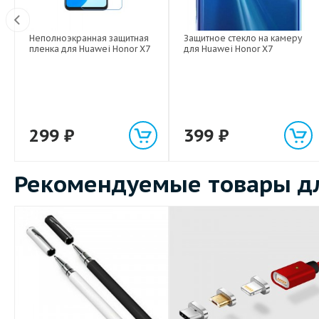
Неполноэкранная защитная
Защитное стекло на камеру
Вт
пленка для Huawei Honor X7
для Huawei Honor X7
299
₽
399
₽
Рекомендуемые товары дл