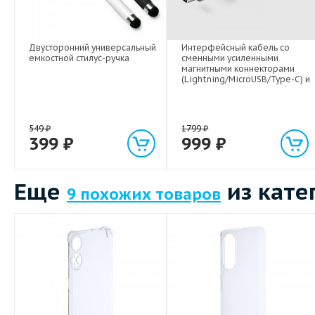
Двусторонний универсальный
Интерфейсный кабель со
емкостной стилус-ручка
сменными усиленными
магнитными коннекторами
(Lightning/MicroUSB/Type-C) и
световым индикатором 1м
549
₽
1799
₽
399
₽
999
₽
Еще
из кате
9 похожих товаров