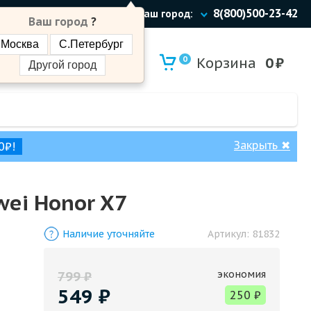
8(800)500-23-42
Ваш город:
Ваш город
?
Москва
С.Петербург
0
Корзина
0
₽
Другой город
Закрыть
✖
0₽!
ei Honor X7
Наличие уточняйте
Артикул:
81832
экономия
799
₽
549
₽
250
₽