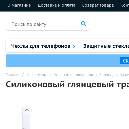
О магазине
Доставка и оплата
Возврат товара
Кон
Чехлы для телефонов
Защитные стекл
СК
Главная
/
Аксессуары
/
Чехлы для телефонов
/
Чехлы для Huaw
Силиконовый глянцевый тра