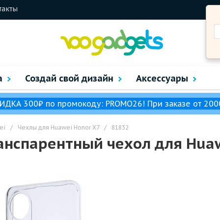
такты
а
Создай свой дизайн
Аксессуары
ИДКА 300₽ по промокоду: PROMO26! При заказе от 200
ei
/
Чехлы для Huawei Honor X7
/
81832
нспарентный чехол для Huaw