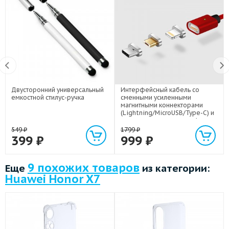
Двусторонний универсальный
Интерфейсный кабель со
емкостной стилус-ручка
сменными усиленными
магнитными коннекторами
(Lightning/MicroUSB/Type-C) и
световым индикатором 1м
549
₽
1799
₽
399
₽
999
₽
9 похожих товаров
Еще
из категории:
Huawei Honor X7