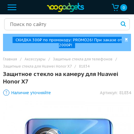
0
✖
СКИДКА 300₽ по промокоду: PROMO26! При заказе от
2000₽!
Главная
/
Аксессуары
/
Защитные стекла для телефонов
/
Защитные стекла для Huawei Honor X7
/
81834
Защитное стекло на камеру для Huawei
Honor X7
Наличие уточняйте
Артикул:
81834