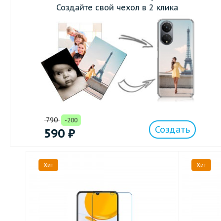
Создайте свой чехол в 2 клика
790
-200
Создать
590
₽
Хит
Хит