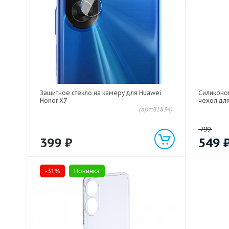
Защитное стекло на камеру для Huawei
Силиконо
Honor X7
чехол для
(арт:81834)
799
399
₽
549
-31%
Новинка