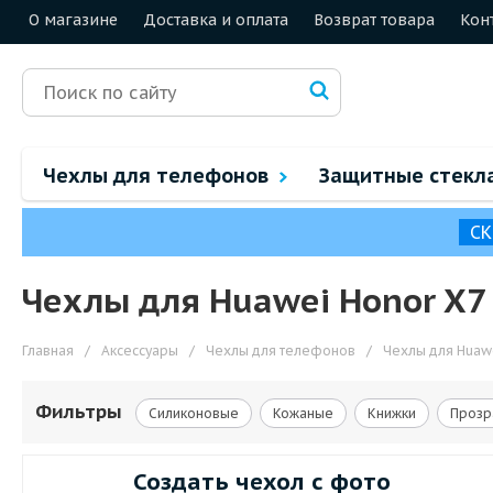
О магазине
Доставка и оплата
Возврат товара
Кон
Чехлы для телефонов
Защитные стекл
СК
Чехлы для Huawei Honor X7
Главная
/
Аксессуары
/
Чехлы для телефонов
/
Чехлы для Huaw
Фильтры
Силиконовые
Кожаные
Книжки
Прозр
Создать чехол с фото