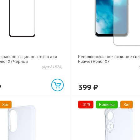
экранное защитное стекло для
Неполноэкранное защитное сте
onor X7 Черный
Huawei Honor X7
(арт:81828)
₽
399
₽
Хит
-31%
Новинка
Хит