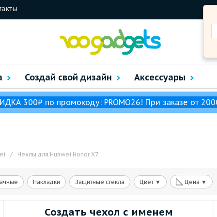
такты
а
Создай свой дизайн
Аксессуары
ИДКА 300₽ по промокоду: PROMO26! При заказе от 200
ei
/
Чехлы для Huawei Honor X7
◺
ачные
Накладки
Защитные стекла
Цвет ▼
Цена ▼
Создать чехол с именем