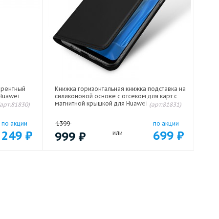
арентный
Книжка горизонтальная книжка подставка на
 Huawei
силиконовой основе с отсеком для карт с
магнитной крышкой для Huawei Honor X7
(арт:81830)
(арт:81831)
Черный
по акции
1399
по акции
249
₽
699
₽
999
₽
или