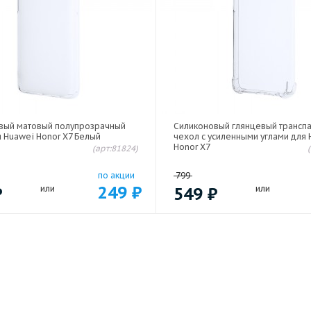
вый матовый полупрозрачный
Силиконовый глянцевый трансп
 Huawei Honor X7 Белый
чехол с усиленными углами для
Honor X7
(арт:81824)
по акции
799
249
₽
₽
или
549
₽
или