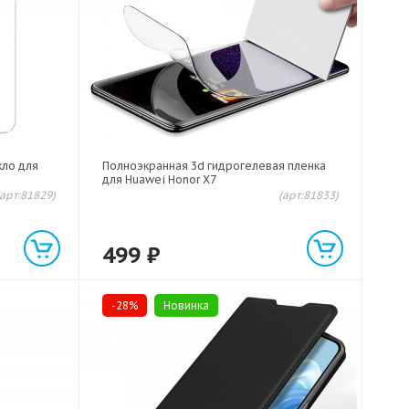
кло для
Полноэкранная 3d гидрогелевая пленка
для Huawei Honor X7
(арт:81829)
(арт:81833)
499
₽
-28%
Новинка