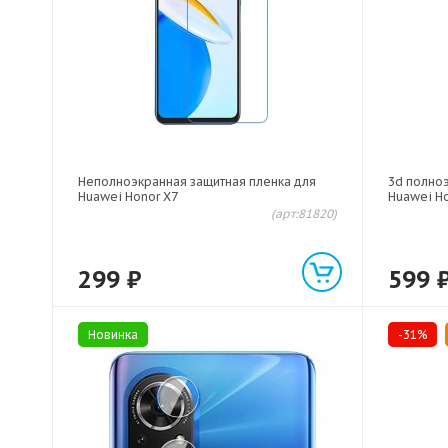
Неполноэкранная защитная пленка для
3d полно
Huawei Honor X7
Huawei H
(арт:81820)
299
₽
599
Новинка
-31%