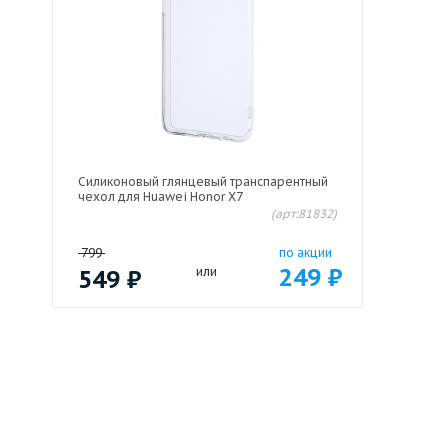
Силиконовый глянцевый транспарентный
чехол для Huawei Honor X7
(арт:81832)
799
по акции
249
₽
549
₽
или