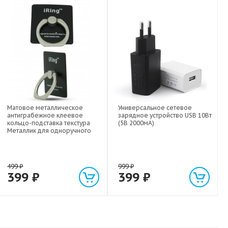
Матовое металлическое
Универсальное сетевое
антиграбежное клеевое
зарядное устройство USB 10Вт
кольцо-подставка текстура
(5В 2000мА)
Металлик для одноручного
управления гаджетом
499
₽
999
₽
399
₽
399
₽