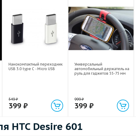
Нанокомпактный переходник
Универсальный
USB 3.0 type C - Micro USB
автомобильный держатель на
руль для гаджетов 55-75 мм
549
₽
999
₽
399
₽
399
₽
я HTC Desire 601