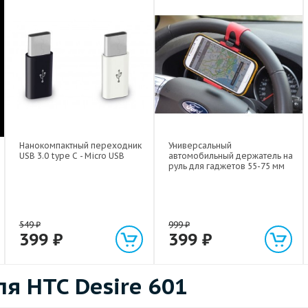
Нанокомпактный переходник
Универсальный
USB 3.0 type C - Micro USB
автомобильный держатель на
руль для гаджетов 55-75 мм
549
₽
999
₽
399
₽
399
₽
я HTC Desire 601