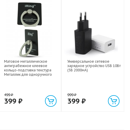
Матовое металлическое
Универсальное сетевое
антиграбежное клеевое
зарядное устройство USB 10Вт
кольцо-подставка текстура
(5В 2000мА)
Металлик для одноручного
управления гаджетом
499
₽
999
₽
399
₽
399
₽