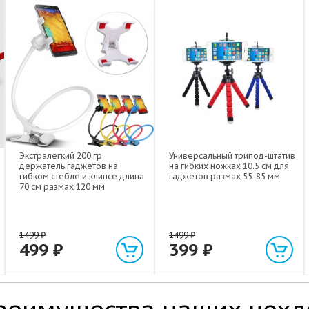
Экстралегкий 200 гр
Универсальный трипод-штатив
держатель гаджетов на
на гибких ножках 10.5 см для
гибком стебле и клипсе длина
гаджетов размах 55-85 мм
70 см размах 120 мм
1499
₽
1499
₽
499
₽
399
₽