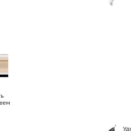
ть
леем
Уд