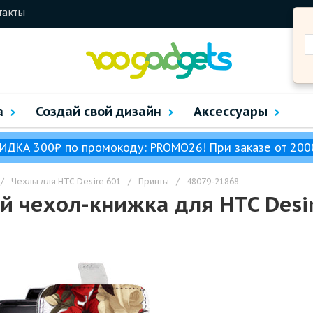
такты
а
Создай свой дизайн
Аксессуары
ИДКА 300₽ по промокоду: PROMO26! При заказе от 200
/
Чехлы для HTC Desire 601
/
Принты
/
48079-21868
 чехол-книжка для HTC Desir