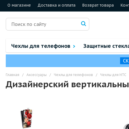
О магазине
Доставка и оплата
Возврат товара
Кон
Чехлы для телефонов
Защитные стекл
СК
Главная
/
Аксессуары
/
Чехлы для телефонов
/
Чехлы для HTC
Дизайнерский вертикальный