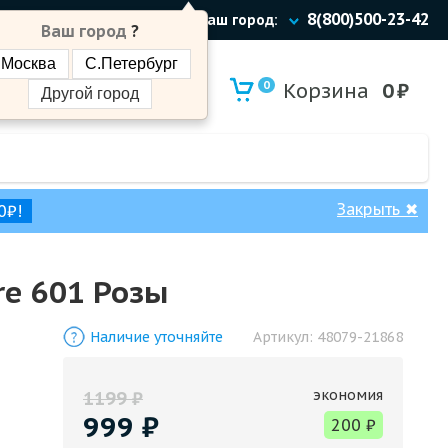
8(800)500-23-42
Ваш город:
Ваш город
?
Москва
С.Петербург
0
Корзина
0
₽
Другой город
Закрыть
✖
0₽!
e 601 Розы
Наличие уточняйте
Артикул:
48079-21868
экономия
1199
₽
999
₽
200
₽