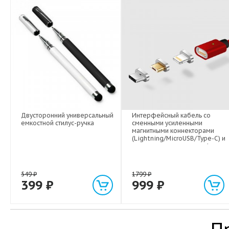
Двусторонний универсальный
Интерфейсный кабель со
емкостной стилус-ручка
сменными усиленными
магнитными коннекторами
(Lightning/MicroUSB/Type-C) и
световым индикатором 1м
549
₽
1799
₽
399
₽
999
₽