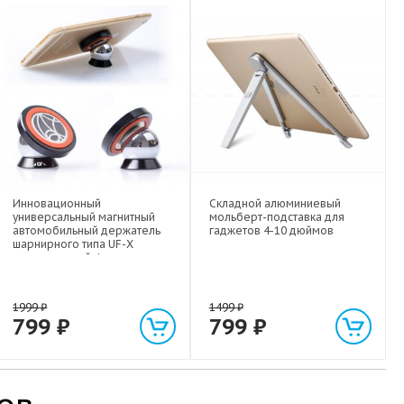
Инновационный
Складной алюминиевый
универсальный магнитный
мольберт-подставка для
автомобильный держатель
гаджетов 4-10 дюймов
шарнирного типа UF-X
экстрасильной фиксации для
любых гаджетов
(смартфонов, планшетов) до 1
кг
1999
₽
1499
₽
799
₽
799
₽