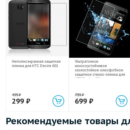
Неполноэкранная защитная
Ультратонкое
пленка для HTC Desire 601
износоустойчивое
сколостойкое олеофобное
защитное стекло-пленка для
HTC Desire 601
499
₽
799
₽
299
₽
699
₽
Рекомендуемые товары дл