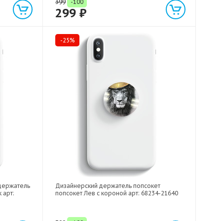
399
-100
299 ₽
-25%
держатель
Дизайнерский держатель попсокет
 арт:
попсокет Лев с короной арт: 68234-21640