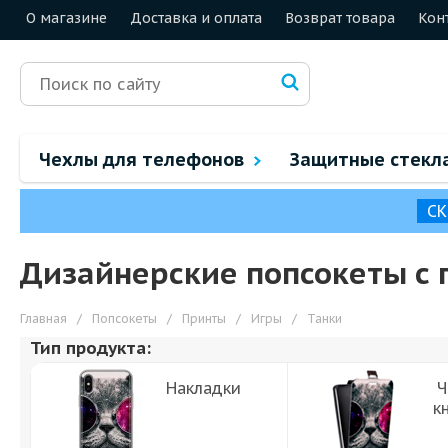
О магазине
Доставка и оплата
Возврат товара
Кон
Чехлы для телефонов
Защитные стекл
СК
Дизайнерские попсокеты с 
Главная
/
Попсокеты
/
Принты
/
Игры
/
Танки
Тип продукта:
Накладки
Ч
к