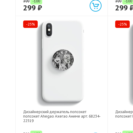
399
-100
399
-100
299 ₽
299 
-25%
-25%
Дизайнерский держатель попсокет
Дизайнер
попсокет Ahegao Ахегао Аниме арт: 68234-
попсокет 
22519