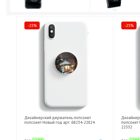
-25%
-25%
Дизайнерский держатель попсокет
Дизайнер
попсокет Новый год арт: 68234-22824
попсокет 
22332