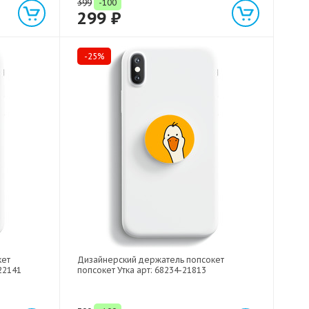
399
-100
299 ₽
-25%
кет
Дизайнерский держатель попсокет
22141
попсокет Утка арт: 68234-21813