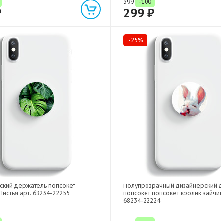
399
-100
₽
299 ₽
-25%
ский держатель попсокет
Полупрозрачный дизайнерский 
Листья арт: 68234-22255
попсокет попсокет кролик зайчик
68234-22224