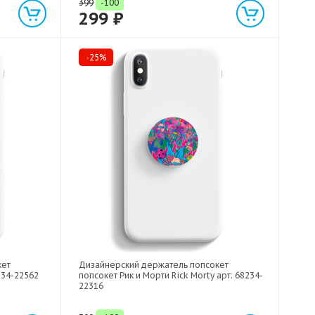
399
-100
299 ₽
-25%
кет
Дизайнерский держатель попсокет
234-22562
попсокет Рик и Морти Rick Morty арт: 68234-
22316