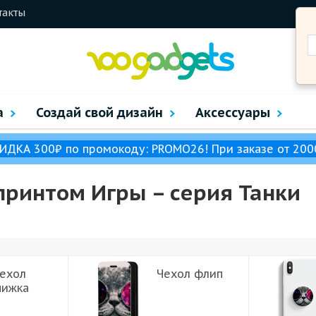
такты
а
Создай свой дизайн
Аксессуары
ИДКА 300₽ по промокоду: PROMO26! При заказе от 200
принтом Игры – cерия Танки
ехол
Чехол флип
нижка