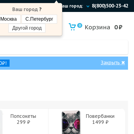
8(800)500-23-42
Ваш город:
Ваш город
?
Москва
С.Петербург
0
Корзина
0
₽
Другой город
Закрыть
✖
0₽!
Попсокеты
Повербанки
299 ₽
1499 ₽