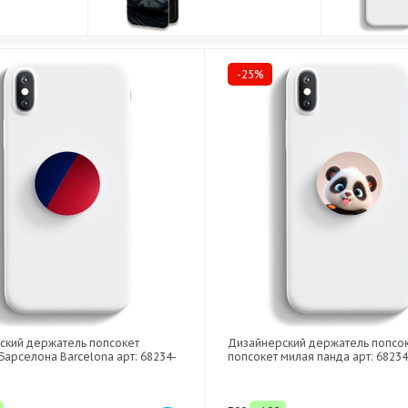
-25%
ский держатель попсокет
Дизайнерский держатель попсо
Барселона Barcelona арт: 68234-
попсокет милая панда арт: 6823