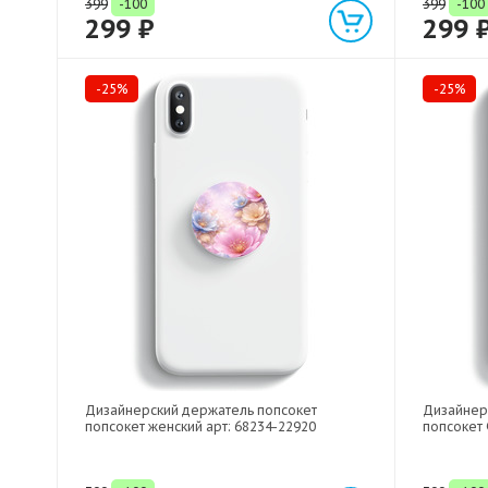
399
-100
399
-100
299 ₽
299 
-25%
-25%
Дизайнерский держатель попсокет
Дизайнер
попсокет женский арт: 68234-22920
попсокет 