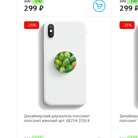
399
-100
399
-100
299 ₽
299 
-25%
-25%
Дизайнерский держатель попсокет
Дизайнер
попсокет женский арт: 68234-22924
попсокет 