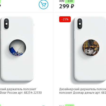
399
-100
₽
299 ₽
-25%
ский держатель попсокет
Дизайнерский держатель попсо
Флаг России арт: 68234-22530
попсокет Доллар деньги арт: 68