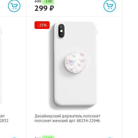
399
-100
299 ₽
-25%
кет
Дизайнерский держатель попсокет
22832
попсокет женский арт: 68234-22946