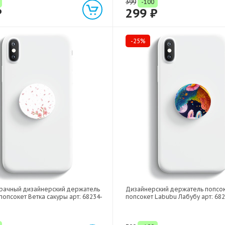
399
-100
₽
299 ₽
-25%
рачный дизайнерский держатель
Дизайнерский держатель попсо
попсокет Ветка сакуры арт: 68234-
попсокет Labubu Лабубу арт: 68