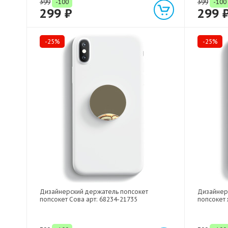
399
-100
399
-100
299 ₽
299 
-25%
-25%
Дизайнерский держатель попсокет
Дизайнер
попсокет Сова арт: 68234-21735
попсокет 