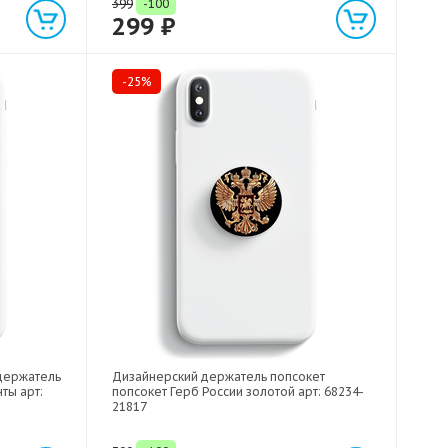
399
-100
299 ₽
-25%
держатель
Дизайнерский держатель попсокет
ты арт:
попсокет Герб России золотой арт: 68234-
21817