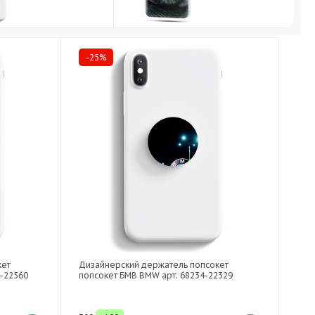
-25%
кет
Дизайнерский держатель попсокет
4-22560
попсокет БМВ BMW арт: 68234-22329