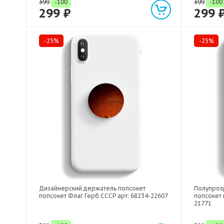
399
-100
399
-100
299 ₽
299 
-25%
-25%
Дизайнерский держатель попсокет
Полупроз
попсокет Флаг Герб СССР арт: 68234-22607
попсокет 
21771