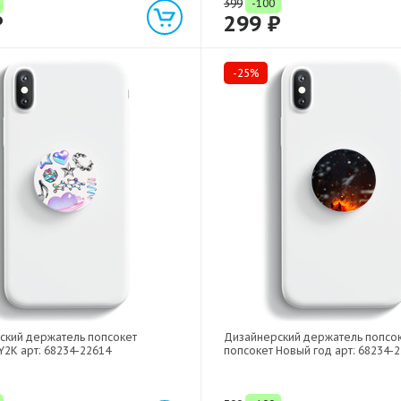
399
-100
₽
299 ₽
-25%
ский держатель попсокет
Дизайнерский держатель попсо
Y2K арт: 68234-22614
попсокет Новый год арт: 68234-