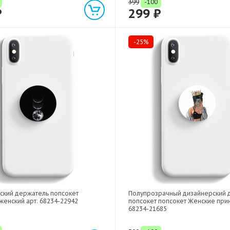
399
-100
₽
299 ₽
-25%
ский держатель попсокет
Полупрозрачный дизайнерский 
женский арт: 68234-22942
попсокет попсокет Женские прин
68234-21685