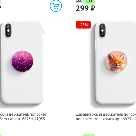
399
-100
₽
299 ₽
-25%
ский держатель попсокет
Дизайнерский держатель попсо
Блестки арт: 68234-21933
попсокет милая лиса арт: 68234-