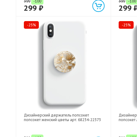
399
-100
399
-100
299 ₽
299 
-25%
-25%
Дизайнерский держатель попсокет
Дизайнер
попсокет женский цветы арт: 68234-22373
попсокет 