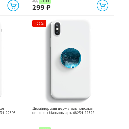
399
-100
299 ₽
-25%
кет
Дизайнерский держатель попсокет
234-22595
попсокет Миньоны арт: 68234-22528