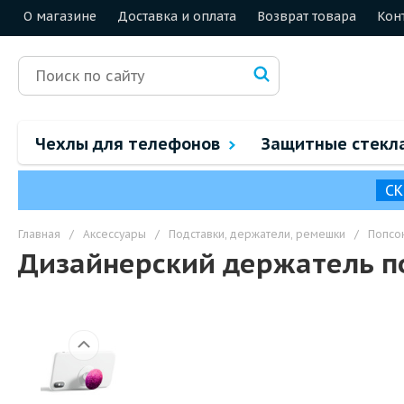
О магазине
Доставка и оплата
Возврат товара
Кон
Чехлы для телефонов
Защитные стекл
СК
Главная
/
Аксессуары
/
Подставки, держатели, ремешки
/
Попсо
Дизайнерский держатель п