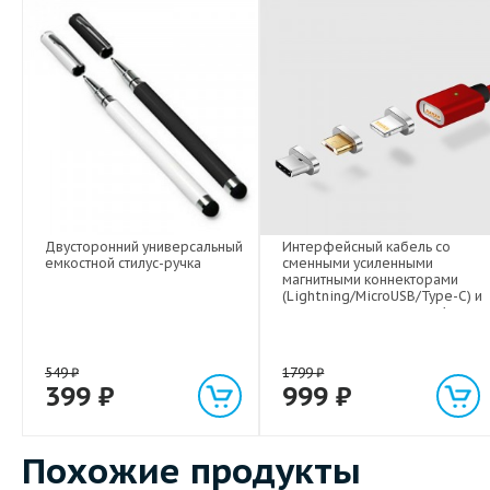
Двусторонний универсальный
Интерфейсный кабель со
емкостной стилус-ручка
сменными усиленными
магнитными коннекторами
(Lightning/MicroUSB/Type-C) и
световым индикатором 1м
549
₽
1799
₽
399
₽
999
₽
Похожие продукты