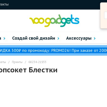
такты
а
Создай свой дизайн
Аксессуары
ИДКА 300₽ по промокоду: PROMO26! При заказе от 200
кеты
/
Принты
/
68234-21933
опсокет Блестки