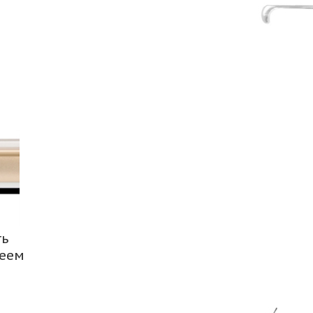
ть
леем