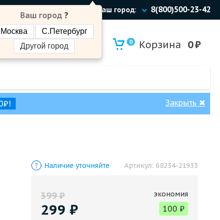
8(800)500-23-42
Ваш город:
Ваш город
?
Москва
С.Петербург
0
Корзина
0
₽
Другой город
Закрыть
✖
0₽!
Наличие уточняйте
Артикул:
68234-21933
экономия
399
₽
299
₽
100
₽