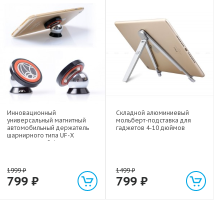
Инновационный
Складной алюминиевый
универсальный магнитный
мольберт-подставка для
автомобильный держатель
гаджетов 4-10 дюймов
шарнирного типа UF-X
экстрасильной фиксации для
любых гаджетов
(смартфонов, планшетов) до 1
кг
1999
₽
1499
₽
799
₽
799
₽