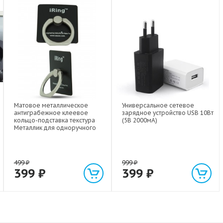
Матовое металлическое
Универсальное сетевое
антиграбежное клеевое
зарядное устройство USB 10Вт
кольцо-подставка текстура
(5В 2000мА)
Металлик для одноручного
управления гаджетом
499
₽
999
₽
399
₽
399
₽