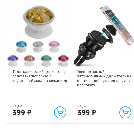
Телескопический держатель/
Универсальный
подставка/попсокет с
автомобильный держатель на
внутренней аква-аппликацией
вентиляционную решетку для
попсокета
549
₽
549
₽
399
₽
399
₽