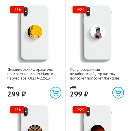
-25%
-25%
Дизайнерский держатель
Полупрозрачный
попсокет попсокет Naruto
дизайнерский держатель
Наруто арт: 68234-22513
попсокет попсокет Женские
принты арт: 68234-21685
399
399
299 ₽
299 ₽
-25%
-25%