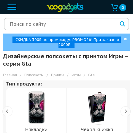
0
✖
СКИДКА 300₽ по промокоду: PROMO26! При заказе от
2000₽!
Дизайнерские попсокеты с принтом Игры –
cерия Gta
Главная
/
Попсокеты
/
Принты
/
Игры
/
Gta
Тип продукта:
Накладки
Чехол книжка