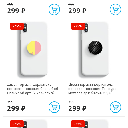
399
399
299 ₽
299 ₽
-25%
-25%
Дизайнерский держатель
Дизайнерский держатель
попсокет попсокет Спанч боб
попсокет попсокет Текстура
Спанчбоб арт: 68234-22526
металла арт: 68234-21936
399
399
299 ₽
299 ₽
-25%
-25%