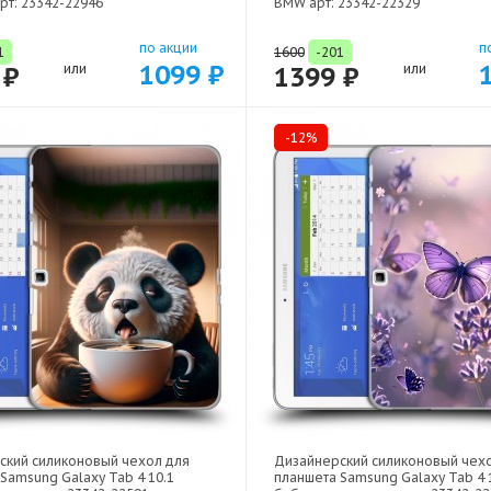
рт: 23342-22946
BMW арт: 23342-22329
по акции
п
1
1600
-201
1099 ₽
 ₽
или
1399 ₽
или
-12%
ский силиконовый чехол для
Дизайнерский силиконовый чех
Samsung Galaxy Tab 4 10.1
планшета Samsung Galaxy Tab 4 