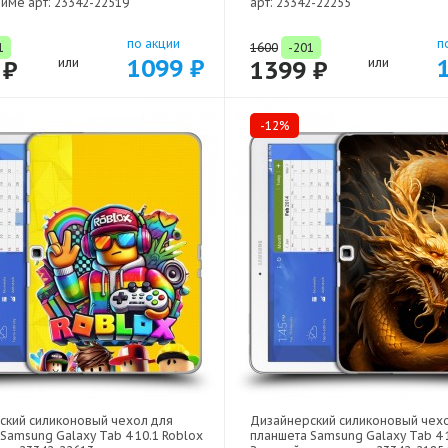
име арт: 23342-22519
арт: 23342-22255
по акции
п
1
1600
-201
1099 ₽
 ₽
или
1399 ₽
или
-12%
ский силиконовый чехол для
Дизайнерский силиконовый чех
Samsung Galaxy Tab 4 10.1 Roblox
планшета Samsung Galaxy Tab 4 