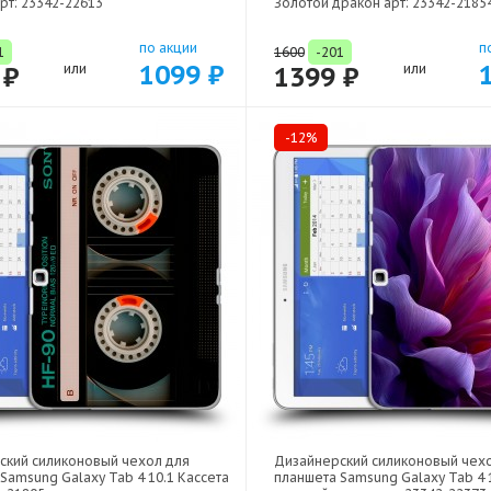
рт: 23342-22613
Золотой дракон арт: 23342-2185
по акции
п
1
1600
-201
1099 ₽
 ₽
или
1399 ₽
или
-12%
ский силиконовый чехол для
Дизайнерский силиконовый чех
Samsung Galaxy Tab 4 10.1 Кассета
планшета Samsung Galaxy Tab 4 