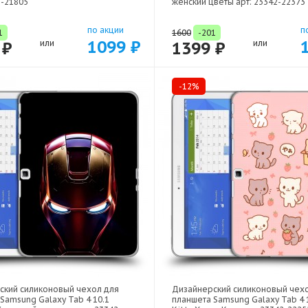
2-21805
женский цветы арт: 23342-22373
по акции
п
1
1600
-201
1099 ₽
 ₽
или
1399 ₽
или
-12%
ский силиконовый чехол для
Дизайнерский силиконовый чех
Samsung Galaxy Tab 4 10.1
планшета Samsung Galaxy Tab 4 1