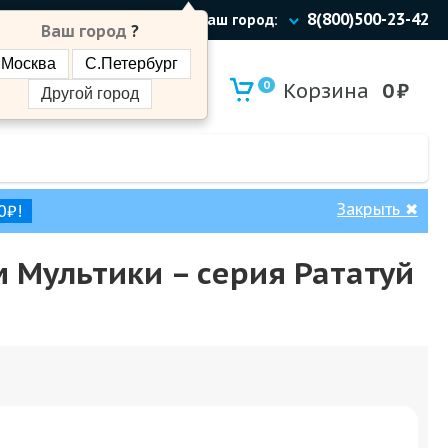
8(800)500-23-42
Ваш город:
Ваш город
?
Москва
С.Петербург
0
Корзина
0
₽
Другой город
Закрыть
✖
0₽!
м Мультики – cерия Рататуй