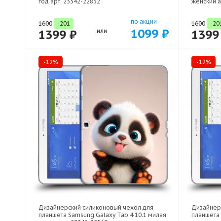
год арт: 23342-22832
женский а
по акции
1600
-201
1600
-20
1099 ₽
1399 ₽
или
1399
-12%
-12%
Дизайнерский силиконовый чехол для
Дизайнер
планшета Samsung Galaxy Tab 4 10.1 милая
планшета 