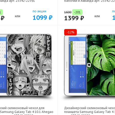
анда арт: 23342-22591
бабочки и лаванда арт: 23342-2
по акции
п
1
1600
-201
1099 ₽
 ₽
или
1399 ₽
или
-12%
ский силиконовый чехол для
Дизайнерский силиконовый чех
Samsung Galaxy Tab 4 10.1 Ahegao
планшета Samsung Galaxy Tab 4 1