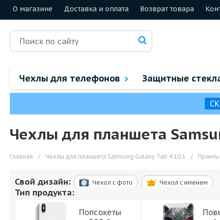
О магазине
Доставка и оплата
Возврат товара
Кон
Чехлы для телефонов
Защитные стекл
СК
Чехлы для планшета Samsung
Главная
/
Чехлы для планшета Samsung Galaxy Tab 4 10.1
/
Принты
Свой дизайн:
Чехол c фото
Чехол c именем
Тип продукта:
Попсокеты
Пов