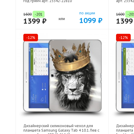
год гринч арт: 23342-22810
арт: 2334
по акции
1600
-201
1600
-20
1099 ₽
1399 ₽
или
1399
-12%
-12%
Дизайнерский силиконовый чехол для
Дизайнер
планшета Samsung Galaxy Tab 4 10.1 Лев с
планшета 