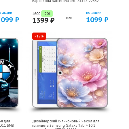
Барселона Barcelona арт: 23342-22332
о акции
по акции
1600
-201
1099 ₽
1099 ₽
1399 ₽
или
-12%
ол для
Дизайнерский силиконовый чехол для
10.1 БМВ
планшета Samsung Galaxy Tab 4 10.1