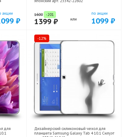
4
Японский арт: 23342-22602
о акции
по акции
1600
-201
1099 ₽
1099 ₽
1399 ₽
или
-12%
ол для
Дизайнерский силиконовый чехол для
10.1
планшета Samsung Galaxy Tab 4 10.1 Силуэт