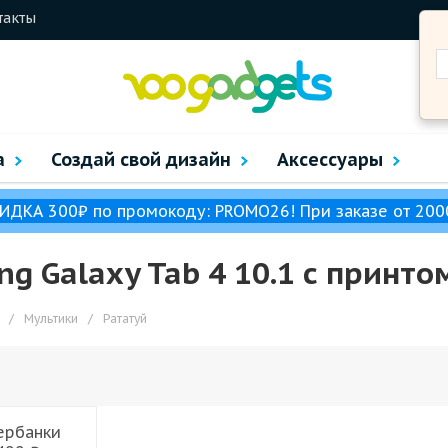
такты
а
Создай свой дизайн
Аксессуары
ИДКА 300₽ по промокоду: PROMO26! При заказе от 200
 Galaxy Tab 4 10.1 с принто
/
Мультики
/
Рататуй
ербанки