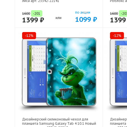
лиса арт: 23342-22141
Роблокс а
по акции
1600
-201
1600
-20
1099 ₽
1399 ₽
или
1399
-12%
-12%
Дизайнерский силиконовый чехол для
Дизайнер
планшета Samsung Galaxy Tab 4 10.1 Новый
планшета 