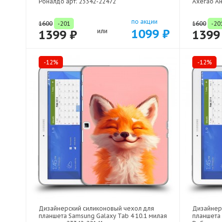
Роналдо арт: 23342-22472
Ахегао Ан
по акции
1600
-201
1600
-20
1099 ₽
1399 ₽
или
1399
-12%
-12%
Дизайнерский силиконовый чехол для
Дизайнер
планшета Samsung Galaxy Tab 4 10.1 милая
планшета 