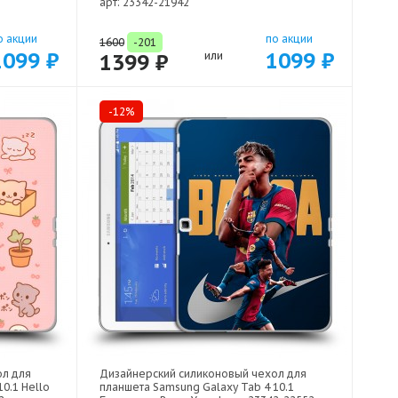
арт: 23342-21942
о акции
по акции
1600
-201
1099 ₽
1099 ₽
1399 ₽
или
-12%
ол для
Дизайнерский силиконовый чехол для
0.1 Hello
планшета Samsung Galaxy Tab 4 10.1