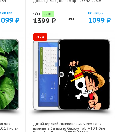
2154
Дональд Дак Доллар арт: 23342-22603
о акции
по акции
1600
-201
1099 ₽
1099 ₽
1399 ₽
или
-12%
ол для
Дизайнерский силиконовый чехол для
0.1 Листья
планшета Samsung Galaxy Tab 4 10.1 One