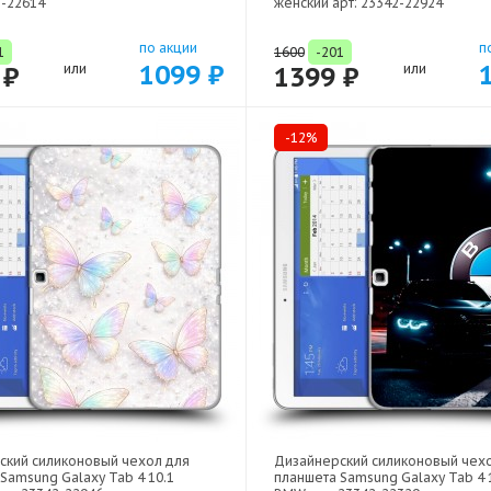
2-22614
женский арт: 23342-22924
по акции
п
1
1600
-201
1099 ₽
 ₽
или
1399 ₽
или
-12%
ский силиконовый чехол для
Дизайнерский силиконовый чех
Samsung Galaxy Tab 4 10.1
планшета Samsung Galaxy Tab 4 