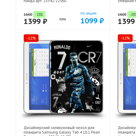
панда арт: 23342-22560
смешная п
по акции
1600
-201
1600
-20
1099 ₽
1399 ₽
или
1399
-12%
-12%
Дизайнерский силиконовый чехол для
Дизайнер
планшета Samsung Galaxy Tab 4 10.1 Реал
планшета 