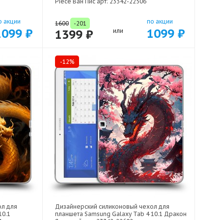
Piece Ван Пис арт: 23342-22506
о акции
по акции
1600
-201
1099 ₽
1099 ₽
1399 ₽
или
-12%
ол для
Дизайнерский силиконовый чехол для
10.1
планшета Samsung Galaxy Tab 4 10.1 Дракон