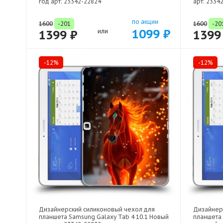
год арт: 23342-22824
арт: 2334
по акции
1600
-201
1600
-20
1099 ₽
1399 ₽
или
1399
-12%
-12%
Дизайнерский силиконовый чехол для
Дизайнер
планшета Samsung Galaxy Tab 4 10.1 Новый
планшета 