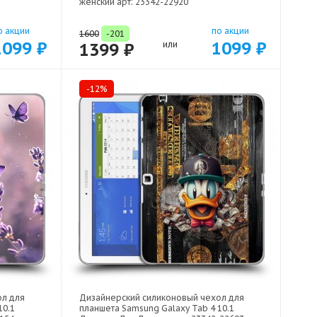
женский арт: 23342-22920
о акции
по акции
1600
-201
1099 ₽
1099 ₽
1399 ₽
или
-12%
ол для
Дизайнерский силиконовый чехол для
10.1
планшета Samsung Galaxy Tab 4 10.1