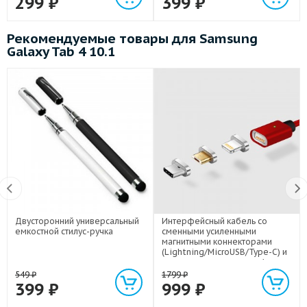
299
₽
399
₽
Рекомендуемые товары для Samsung
Galaxy Tab 4 10.1
Двусторонний универсальный
Интерфейсный кабель со
емкостной стилус-ручка
сменными усиленными
магнитными коннекторами
(Lightning/MicroUSB/Type-C) и
световым индикатором 1м
549
₽
1799
₽
399
₽
999
₽