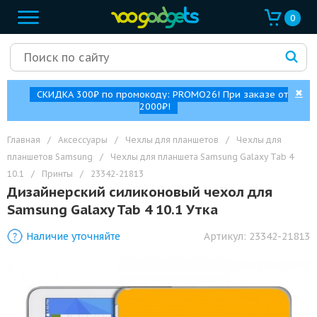
0
✖
СКИДКА 300₽ по промокоду: PROMO26! При заказе от
2000₽!
Главная
/
Аксессуары
/
Чехлы для планшетов
/
Чехлы для
планшетов Samsung
/
Чехлы для планшета Samsung Galaxy Tab 4
10.1
/
Принты
/
23342-21813
Дизайнерский силиконовый чехол для
Samsung Galaxy Tab 4 10.1 Утка
Наличие уточняйте
Артикул:
23342-21813