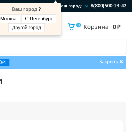
8(800)500-23-42
Ваш город:
Ваш город
?
Москва
С.Петербург
0
Корзина
0
₽
Другой город
Закрыть
✖
0₽!
м