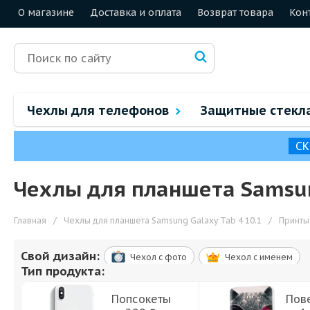
О магазине
Доставка и оплата
Возврат товара
Кон
Чехлы для телефонов
Защитные стекл
СК
Чехлы для планшета Samsung
Главная
/
Чехлы для планшета Samsung Galaxy Tab 4 10.1
/
Принты
Свой дизайн:
Чехол c фото
Чехол c именем
Тип продукта:
Попсокеты
Пов