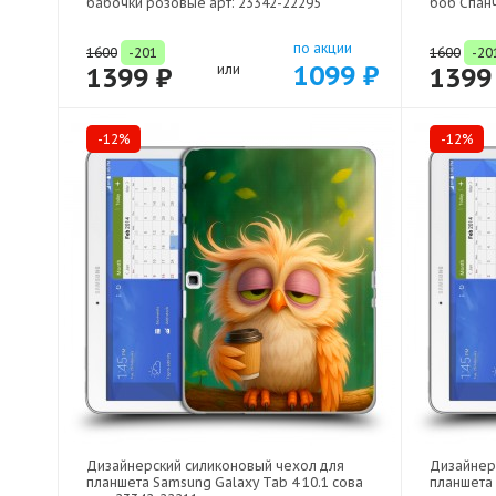
бабочки розовые арт: 23342-22295
боб Спанч
по акции
1600
-201
1600
-20
1099 ₽
1399 ₽
или
1399
-12%
-12%
Дизайнерский силиконовый чехол для
Дизайнер
планшета Samsung Galaxy Tab 4 10.1 сова
планшета 