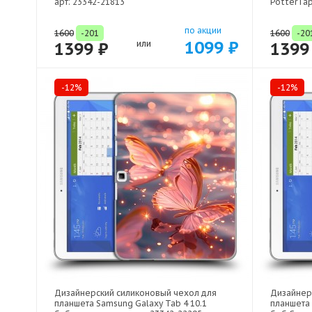
арт: 23342-21813
Potter Га
по акции
1600
-201
1600
-20
1099 ₽
1399 ₽
или
1399
-12%
-12%
Дизайнерский силиконовый чехол для
Дизайнер
планшета Samsung Galaxy Tab 4 10.1
планшета 