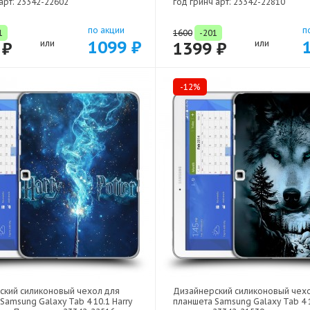
арт: 23342-22602
год гринч арт: 23342-22810
по акции
п
1
1600
-201
1099 ₽
 ₽
или
1399 ₽
или
-12%
ский силиконовый чехол для
Дизайнерский силиконовый чех
Samsung Galaxy Tab 4 10.1 Harry
планшета Samsung Galaxy Tab 4 