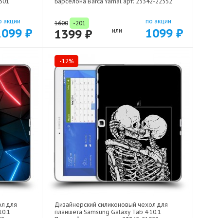
501
Барселона Barca Yamal арт: 23342-22552
о акции
по акции
1600
-201
1099 ₽
1099 ₽
1399 ₽
или
-12%
ол для
Дизайнерский силиконовый чехол для
10.1
планшета Samsung Galaxy Tab 4 10.1