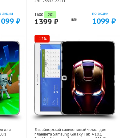
арт: 23342-22111
о акции
по акции
1600
-201
1099 ₽
1099 ₽
1399 ₽
или
-12%
ол для
Дизайнерский силиконовый чехол для
10.1
планшета Samsung Galaxy Tab 4 10.1