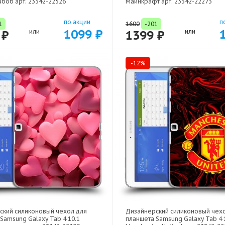
боб арт: 23342-22526
Майнкрафт арт: 23342-22273
по акции
п
1
1600
-201
1099 ₽
 ₽
или
1399 ₽
или
-12%
ский силиконовый чехол для
Дизайнерский силиконовый чех
Samsung Galaxy Tab 4 10.1
планшета Samsung Galaxy Tab 4 