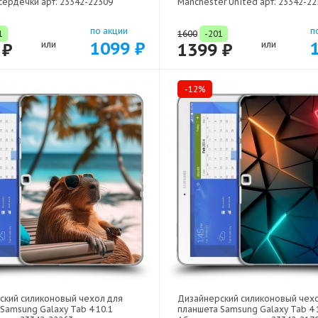
ердечки арт: 23342-22309
Manchester United арт: 23342-22
по акции
п
1
1600
-201
1099 ₽
 ₽
или
1399 ₽
или
-12%
ский силиконовый чехол для
Дизайнерский силиконовый чех
Samsung Galaxy Tab 4 10.1
планшета Samsung Galaxy Tab 4 