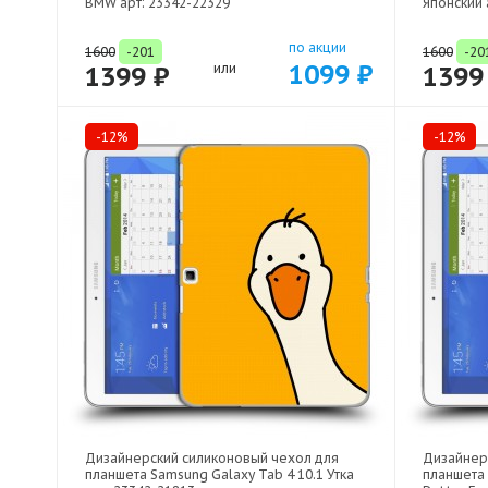
BMW арт: 23342-22329
Японский 
по акции
1600
-201
1600
-20
1099 ₽
1399 ₽
или
1399
-12%
-12%
Дизайнерский силиконовый чехол для
Дизайнер
планшета Samsung Galaxy Tab 4 10.1 Утка
планшета 