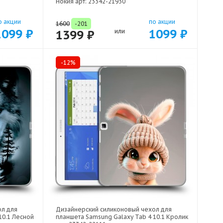
Нокия арт: 23342-21930
о акции
по акции
1600
-201
1099 ₽
1099 ₽
1399 ₽
или
-12%
ол для
Дизайнерский силиконовый чехол для
10.1 Лесной
планшета Samsung Galaxy Tab 4 10.1 Кролик