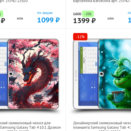
рт: 23342-22920
Барселона Barcelona арт: 23342
по акции
п
1
1600
-201
1099 ₽
 ₽
или
1399 ₽
или
-12%
ский силиконовый чехол для
Дизайнерский силиконовый чех
Samsung Galaxy Tab 4 10.1 Дракон
планшета Samsung Galaxy Tab 4 