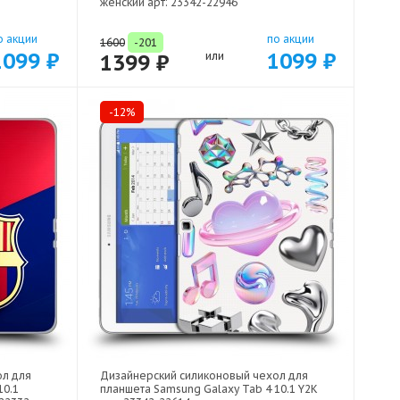
женский арт: 23342-22946
о акции
по акции
1600
-201
1099 ₽
1099 ₽
1399 ₽
или
-12%
ол для
Дизайнерский силиконовый чехол для
10.1
планшета Samsung Galaxy Tab 4 10.1 Y2K