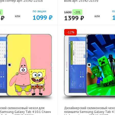
рри Поттер арт: 23342-22516
волк арт: 23342-21539
по акции
п
1
1600
-201
1099 ₽
 ₽
или
1399 ₽
или
-12%
ский силиконовый чехол для
Дизайнерский силиконовый чех
Samsung Galaxy Tab 4 10.1 Спанч
планшета Samsung Galaxy Tab 4 