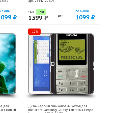
-22332
арт: 23342-22614
о акции
по акции
1600
-201
1099 ₽
1099 ₽
1399 ₽
или
-12%
ол для
Дизайнерский силиконовый чехол для
10.1 Новый
планшета Samsung Galaxy Tab 4 10.1 Ретро