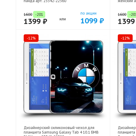
панда арт: 23342-22560
женский а
по акции
1600
-201
1600
-20
1099 ₽
1399 ₽
или
1399
-12%
-12%
Дизайнерский силиконовый чехол для
Дизайнер
планшета Samsung Galaxy Tab 4 10.1 БМВ
планшета 