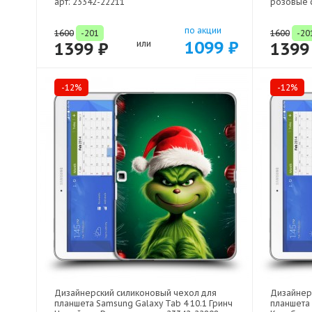
арт: 23342-22211
розовые с
по акции
1600
-201
1600
-20
1099 ₽
1399 ₽
или
1399
-12%
-12%
Дизайнерский силиконовый чехол для
Дизайнер
планшета Samsung Galaxy Tab 4 10.1 Гринч
планшета 