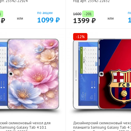
рт: 23342-22924
год арт: 23342-22832
по акции
п
1
1600
-201
1099 ₽
 ₽
или
1399 ₽
или
-12%
ский силиконовый чехол для
Дизайнерский силиконовый чех
Samsung Galaxy Tab 4 10.1
планшета Samsung Galaxy Tab 4 