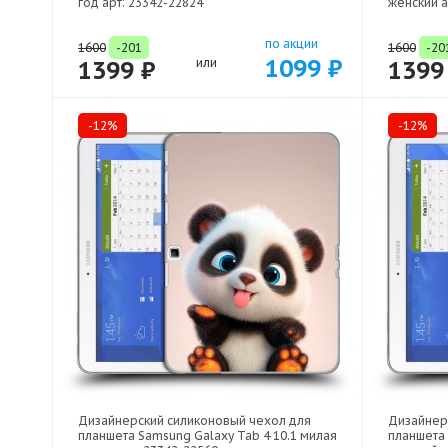
год арт: 23342-22824
женский а
по акции
1600
-201
1600
-20
1099 ₽
1399 ₽
или
1399
-12%
-12%
Дизайнерский силиконовый чехол для
Дизайнер
планшета Samsung Galaxy Tab 4 10.1 милая
планшета 