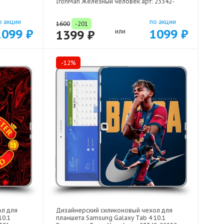
IronMan Железный человек арт: 23342-
22578
о акции
по акции
1600
-201
1099 ₽
1099 ₽
1399 ₽
или
-12%
ол для
Дизайнерский силиконовый чехол для
10.1
планшета Samsung Galaxy Tab 4 10.1