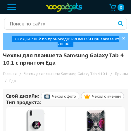
0
✖
СКИДКА 300₽ по промокоду: PROMO26! При заказе от
2000₽!
Чехлы для планшета Samsung Galaxy Tab 4
10.1 с принтом Еда
Главная
/
Чехлы для планшета Samsung Galaxy Tab 4 10.1
/
Принты
/
Еда
Свой дизайн:
Чехол c фото
Чехол c именем
Тип продукта: