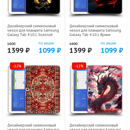
Дизайнерский силиконовый
Дизайнерский силиконовый
чехол для планшета Samsung
чехол для планшета Samsung
Galaxy Tab 4 10.1 Золотой
Galaxy Tab 4 10.1 Яркие
скрудж макдак арт: 23342-
абстракции арт: 23342-21616
по акции
по акции
21941
1600
1600
1399 ₽
1099 ₽
1399 ₽
1099 ₽
-12%
-12%
Дизайнерский силиконовый
Дизайнерский силиконовый
чехол для планшета Samsung
чехол для планшета Samsung