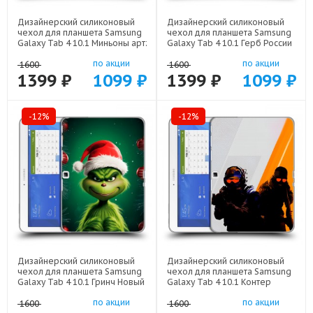
Дизайнерский силиконовый
Дизайнерский силиконовый
чехол для планшета Samsung
чехол для планшета Samsung
Galaxy Tab 4 10.1 Миньоны арт:
Galaxy Tab 4 10.1 Герб России
22528
арт: 21607
по акции
по акции
1600
1600
1399 ₽
1099 ₽
1399 ₽
1099 ₽
-12%
-12%
Дизайнерский силиконовый
Дизайнерский силиконовый
чехол для планшета Samsung
чехол для планшета Samsung
Galaxy Tab 4 10.1 Гринч Новый
Galaxy Tab 4 10.1 Контер
год Рождество арт: 22808
страйк Counter strike арт:
по акции
по акции
22285
1600
1600