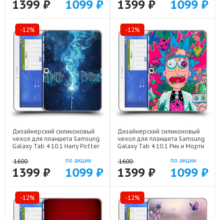
1399 ₽
1099 ₽
1399 ₽
1099 ₽
-12%
-12%
Дизайнерский силиконовый
Дизайнерский силиконовый
чехол для планшета Samsung
чехол для планшета Samsung
Galaxy Tab 4 10.1 Harry Potter
Galaxy Tab 4 10.1 Рик и Морти
Гарри Поттер арт: 22516
Rick Morty арт: 22316
по акции
по акции
1600
1600
1399 ₽
1099 ₽
1399 ₽
1099 ₽
-12%
-12%