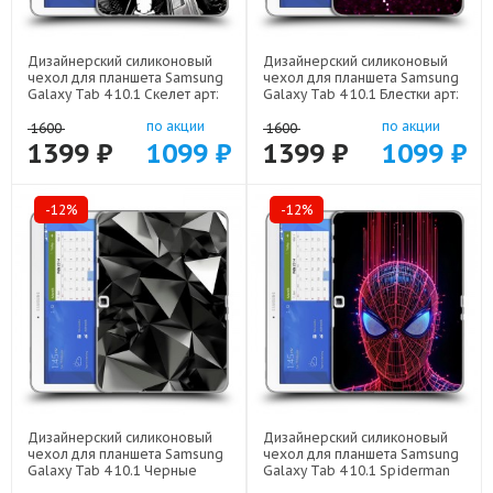
Дизайнерский силиконовый
Дизайнерский силиконовый
чехол для планшета Samsung
чехол для планшета Samsung
Galaxy Tab 4 10.1 Скелет арт:
Galaxy Tab 4 10.1 Блестки арт:
21722
21933
по акции
по акции
1600
1600
1399 ₽
1099 ₽
1399 ₽
1099 ₽
-12%
-12%
Дизайнерский силиконовый
Дизайнерский силиконовый
чехол для планшета Samsung
чехол для планшета Samsung
Galaxy Tab 4 10.1 Черные
Galaxy Tab 4 10.1 Spiderman
кристаллы арт: 21551
Человек паук арт: 22598