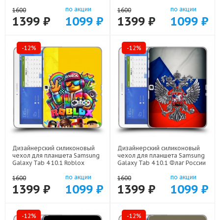
Роналдо арт: 23342-22472
Ахегао Аниме арт: 23342-
по акции
по акции
22519
1600
1600
1399 ₽
1099 ₽
1399 ₽
1099 ₽
-12%
-12%
Дизайнерский силиконовый
Дизайнерский силиконовый
чехол для планшета Samsung
чехол для планшета Samsung
Galaxy Tab 4 10.1 Roblox
Galaxy Tab 4 10.1 Флаг России
Роблокс арт: 23342-22613
арт: 23342-22530
по акции
по акции
1600
1600
1399 ₽
1099 ₽
1399 ₽
1099 ₽
-12%
-12%