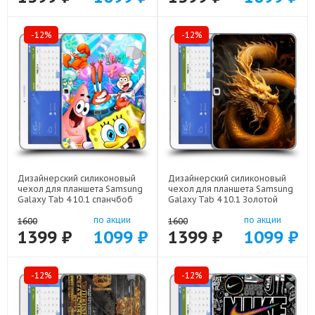
-12%
-12%
Дизайнерский силиконовый
Дизайнерский силиконовый
чехол для планшета Samsung
чехол для планшета Samsung
Galaxy Tab 4 10.1 спанчбоб
Galaxy Tab 4 10.1 Золотой
спанч боб арт: 23342-22291
дракон арт: 23342-21854
по акции
по акции
1600
1600
1399 ₽
1099 ₽
1399 ₽
1099 ₽
-12%
-12%