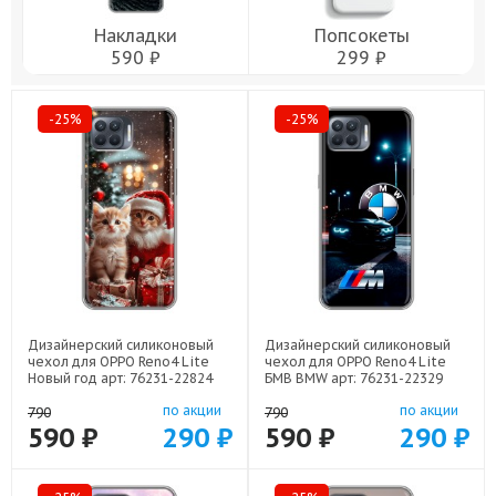
Накладки
Попсокеты
590 ₽
299 ₽
-25%
-25%
Дизайнерский силиконовый
Дизайнерский силиконовый
чехол для OPPO Reno4 Lite
чехол для OPPO Reno4 Lite
Новый год арт: 76231-22824
БМВ BMW арт: 76231-22329
по акции
по акции
790
790
590 ₽
290 ₽
590 ₽
290 ₽