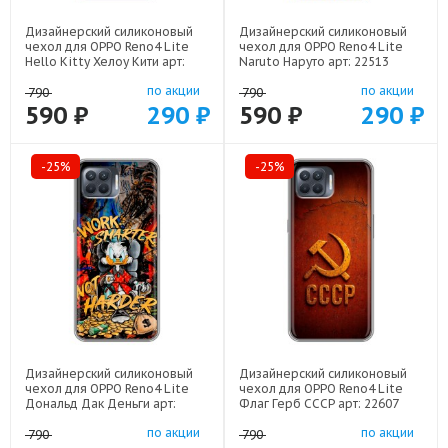
Дизайнерский силиконовый
Дизайнерский силиконовый
чехол для OPPO Reno4 Lite
чехол для OPPO Reno4 Lite
Hello Kitty Хелоу Кити арт:
Naruto Наруто арт: 22513
22252
по акции
по акции
790
790
590 ₽
290 ₽
590 ₽
290 ₽
-25%
-25%
Дизайнерский силиконовый
Дизайнерский силиконовый
чехол для OPPO Reno4 Lite
чехол для OPPO Reno4 Lite
Дональд Дак Деньги арт:
Флаг Герб СССР арт: 22607
22137
по акции
по акции
790
790