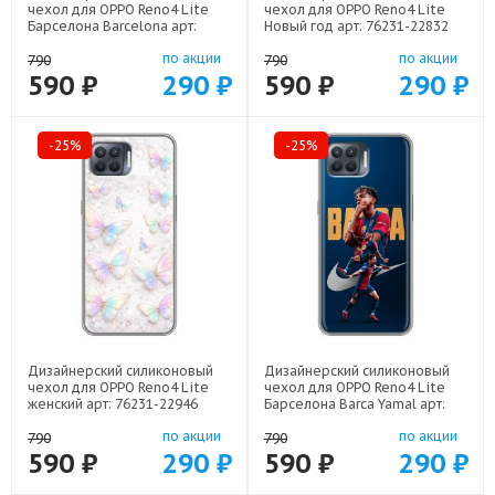
чехол для OPPO Reno4 Lite
чехол для OPPO Reno4 Lite
Барселона Barcelona арт:
Новый год арт: 76231-22832
76231-22332
по акции
по акции
790
790
590 ₽
290 ₽
590 ₽
290 ₽
-25%
-25%
Дизайнерский силиконовый
Дизайнерский силиконовый
чехол для OPPO Reno4 Lite
чехол для OPPO Reno4 Lite
женский арт: 76231-22946
Барселона Barca Yamal арт:
76231-22552
по акции
по акции
790
790
590 ₽
290 ₽
590 ₽
290 ₽