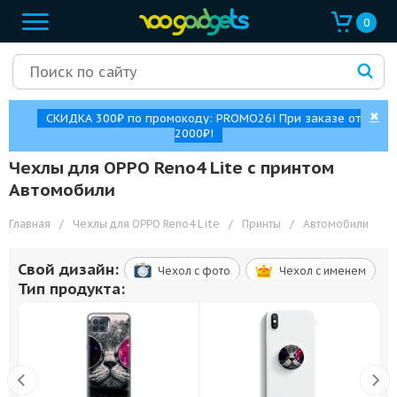
0
✖
СКИДКА 300₽ по промокоду: PROMO26! При заказе от
2000₽!
Чехлы для OPPO Reno4 Lite с принтом
Автомобили
Главная
/
Чехлы для OPPO Reno4 Lite
/
Принты
/
Автомобили
Свой дизайн:
Чехол c фото
Чехол c именем
Тип продукта: