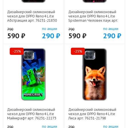
Дизайнерский силиконовый
Дизайнерский силиконовый
чехол для OPPO Reno4 Lite
чехол для OPPO Reno4 Lite
Абстракция арт: 76231-21830
Spiderman Человек паук арт:
76231-22598
по акции
по акции
790
790
590 ₽
290 ₽
590 ₽
290 ₽
-25%
-25%
Дизайнерский силиконовый
Дизайнерский силиконовый
чехол для OPPO Reno4 Lite
чехол для OPPO Reno4 Lite
Майнкрафт арт: 76231-22273
Лиса арт: 76231-21798
по акции
по акции
790
790