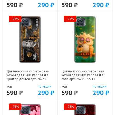
590 ₽
290 ₽
590 ₽
290 ₽
-25%
-25%
Дизайнерский силиконовый
Дизайнерский силиконовый
чехол для OPPO Reno4 Lite
чехол для OPPO Reno4 Lite
Доллар деньги арт: 76231-
сова арт: 76231-22211
22562
по акции
по акции
790
790
590 ₽
290 ₽
590 ₽
290 ₽
-25%
-25%