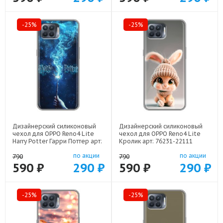
-25%
-25%
Дизайнерский силиконовый
Дизайнерский силиконовый
чехол для OPPO Reno4 Lite
чехол для OPPO Reno4 Lite
Harry Potter Гарри Поттер арт:
Кролик арт: 76231-22111
76231-22516
по акции
по акции
790
790
590 ₽
290 ₽
590 ₽
290 ₽
-25%
-25%