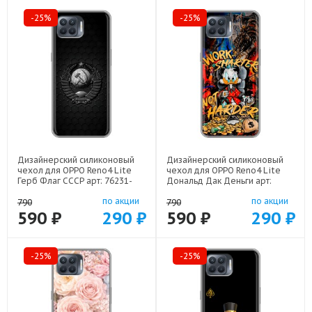
-25%
-25%
Дизайнерский силиконовый
Дизайнерский силиконовый
чехол для OPPO Reno4 Lite
чехол для OPPO Reno4 Lite
Герб Флаг СССР арт: 76231-
Дональд Дак Деньги арт:
22504
76231-22137
по акции
по акции
790
790
590 ₽
290 ₽
590 ₽
290 ₽
-25%
-25%