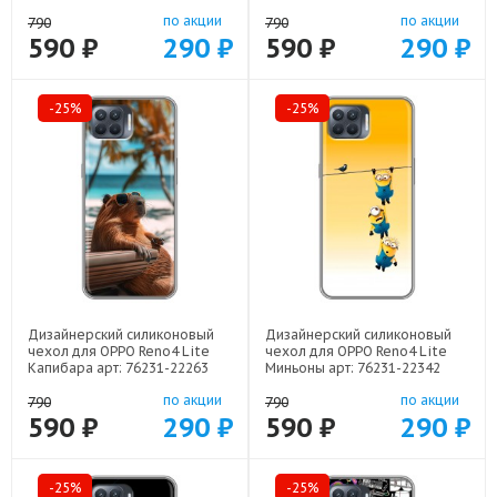
21640
по акции
по акции
790
790
590 ₽
290 ₽
590 ₽
290 ₽
-25%
-25%
Дизайнерский силиконовый
Дизайнерский силиконовый
чехол для OPPO Reno4 Lite
чехол для OPPO Reno4 Lite
Капибара арт: 76231-22263
Миньоны арт: 76231-22342
по акции
по акции
790
790
590 ₽
290 ₽
590 ₽
290 ₽
-25%
-25%