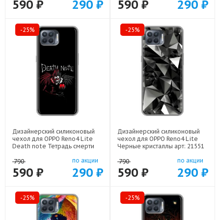
590 ₽
290 ₽
590 ₽
290 ₽
-25%
-25%
Дизайнерский силиконовый
Дизайнерский силиконовый
чехол для OPPO Reno4 Lite
чехол для OPPO Reno4 Lite
Death note Тетрадь смерти
Черные кристаллы арт: 21551
арт: 22524
по акции
по акции
790
790
590 ₽
290 ₽
590 ₽
290 ₽
-25%
-25%