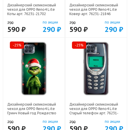
Дизайнерский силиконовый
Дизайнерский силиконовый
чехол для OPPO Reno4 Lite
чехол для OPPO Reno4 Lite
Коты арт: 76231-21702
Ковер арт: 76231-21846
по акции
по акции
790
790
590 ₽
290 ₽
590 ₽
290 ₽
-25%
-25%
Дизайнерский силиконовый
Дизайнерский силиконовый
чехол для OPPO Reno4 Lite
чехол для OPPO Reno4 Lite
Гринч Новый год Рождество
Старый телефон арт: 76231-
арт: 76231-22808
21800
по акции
по акции
790
790
590 ₽
290 ₽
590 ₽
290 ₽