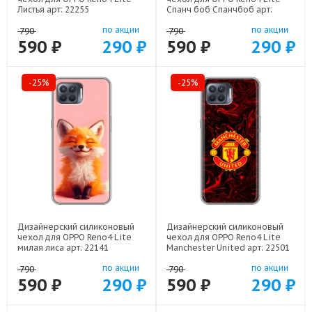
Листья арт: 22255
Спанч боб Спанчбоб арт:
22526
по акции
по акции
790
790
590 ₽
290 ₽
590 ₽
290 ₽
-25%
-25%
Дизайнерский силиконовый
Дизайнерский силиконовый
чехол для OPPO Reno4 Lite
чехол для OPPO Reno4 Lite
милая лиса арт: 22141
Manchester United арт: 22501
по акции
по акции
790
790
590 ₽
290 ₽
590 ₽
290 ₽