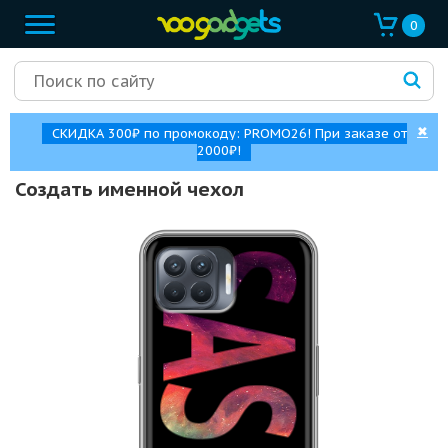
0
✖
СКИДКА 300₽ по промокоду: PROMO26! При заказе от
2000₽!
Создать именной чехол