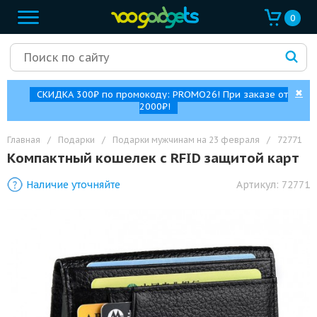
0
✖
СКИДКА 300₽ по промокоду: PROMO26! При заказе от
2000₽!
Главная
/
Подарки
/
Подарки мужчинам на 23 февраля
/
72771
Компактный кошелек с RFID защитой карт
Наличие уточняйте
Артикул:
72771