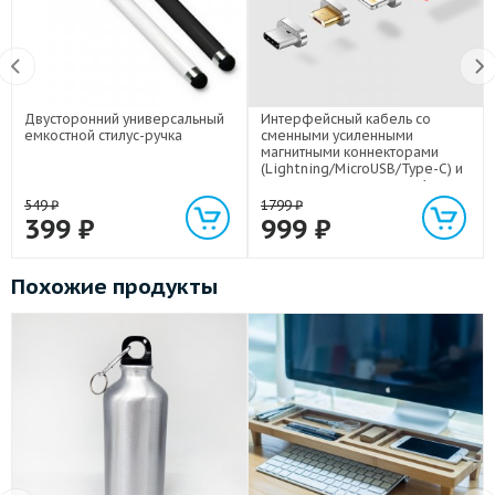
Двусторонний универсальный
Интерфейсный кабель со
емкостной стилус-ручка
сменными усиленными
магнитными коннекторами
(Lightning/MicroUSB/Type-C) и
световым индикатором 1м
549
₽
1799
₽
399
₽
999
₽
Похожие продукты