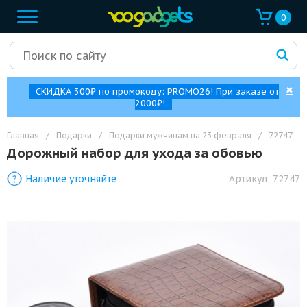
0
✖
СКИДКА 300₽ по промокоду: PROMO26! При заказе от
2000₽!
Главная
/
Подарки
/
Подарки мужчинам на 23 февраля
/
72747
Дорожный набор для ухода за обовью
Наличие уточняйте
Артикул:
72747