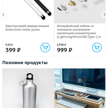
Двусторонний универсальный
Интерфейсный кабель со
емкостной стилус-ручка
сменными усиленными
магнитными коннекторами
(Lightning/MicroUSB/Type-C) и
световым индикатором 1м
549
₽
1799
₽
399
₽
999
₽
Похожие продукты