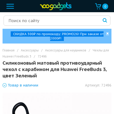
0
✖
СКИДКА 300₽ по промокоду: PROMO26! При заказе от
2000₽!
Главная
/
Аксессуары
/
Аксессуары для наушников
/
Чехлы для
Huawei FreeBuds 3
/
72496
Силиконовый матовый противоударный
чехол с карабином для Huawei FreeBuds 3,
цвет Зеленый
Товар
в наличии
Артикул:
72496