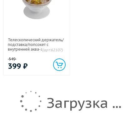
Телескопический держатель/
подставка/попсокет с
внутренней аква-аппликацией
(арт:62107)
Желтый
549
399
₽
Загрузка ...