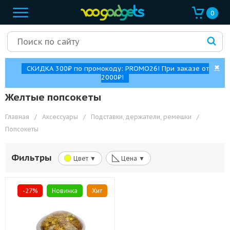
0
✖
СКИДКА 300₽ по промокоду: PROMO26! При заказе от
2000₽!
Желтые попсокеты
Главная
/
Аксессуары
/
Подставки, держатели, ремешки
/
Попсокеты
◺
Фильтры
Цвет ▼
Цена ▼
-27%
Новинка
Хит