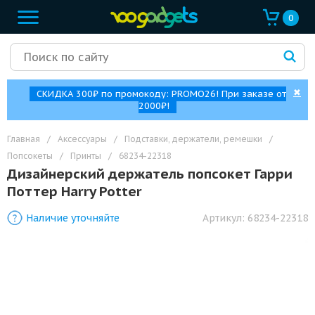
0
✖
СКИДКА 300₽ по промокоду: PROMO26! При заказе от
2000₽!
Главная
/
Аксессуары
/
Подставки, держатели, ремешки
/
Попсокеты
/
Принты
/
68234-22318
Дизайнерский держатель попсокет Гарри
Поттер Harry Potter
Наличие уточняйте
Артикул:
68234-22318