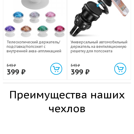
Телескопический держатель/
Универсальный автомобильный
подставка/попсокет с
держатель на вентиляционную
внутренней аква-аппликацией
решетку для попсокета
549
₽
549
₽
399
₽
399
₽
Преимущества наших
чехлов