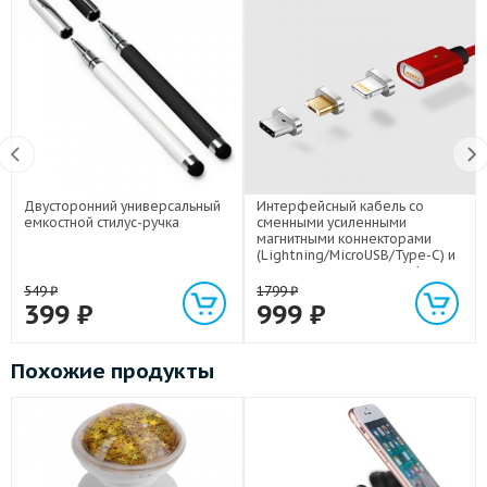
Двусторонний универсальный
Интерфейсный кабель со
емкостной стилус-ручка
сменными усиленными
магнитными коннекторами
(Lightning/MicroUSB/Type-C) и
световым индикатором 1м
549
₽
1799
₽
399
₽
999
₽
Похожие продукты