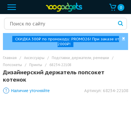
0
✖
СКИДКА 300₽ по промокоду: PROMO26! При заказе от
2000₽!
Главная
/
Аксессуары
/
Подставки, держатели, ремешки
/
Попсокеты
/
Принты
/
68234-22108
Дизайнерский держатель попсокет
котенок
Наличие уточняйте
Артикул:
68234-22108