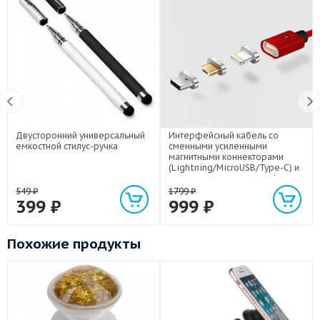
Двусторонний универсальный
Интерфейсный кабель со
емкостной стилус-ручка
сменными усиленными
магнитными коннекторами
(Lightning/MicroUSB/Type-C) и
световым индикатором 1м
549
₽
1799
₽
399
₽
999
₽
Похожие продукты