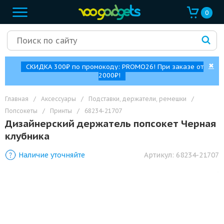
0
✖
СКИДКА 300₽ по промокоду: PROMO26! При заказе от
2000₽!
Главная
/
Аксессуары
/
Подставки, держатели, ремешки
/
Попсокеты
/
Принты
/
68234-21707
Дизайнерский держатель попсокет Черная
клубника
Наличие уточняйте
Артикул:
68234-21707