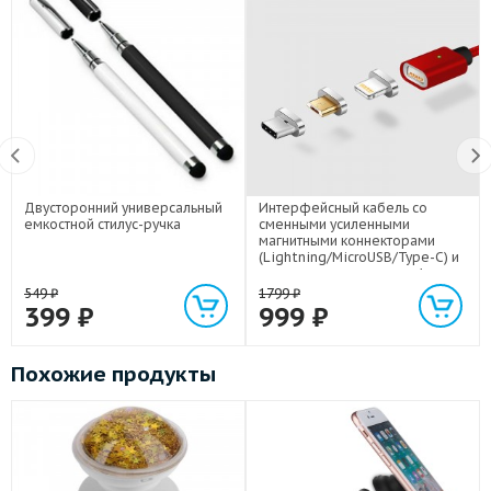
Двусторонний универсальный
Интерфейсный кабель со
емкостной стилус-ручка
сменными усиленными
магнитными коннекторами
(Lightning/MicroUSB/Type-C) и
световым индикатором 1м
549
₽
1799
₽
399
₽
999
₽
Похожие продукты