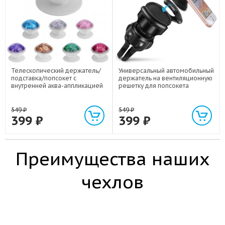
Телескопический держатель/
Универсальный автомобильный
подставка/попсокет с
держатель на вентиляционную
внутренней аква-аппликацией
решетку для попсокета
549
₽
549
₽
399
₽
399
₽
Преимущества наших
чехлов