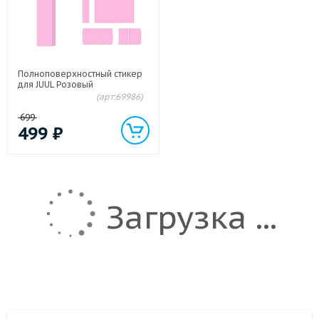
Полноповерхностный стикер
для JUUL Розовый
(арт:69986)
699
499
₽
Загрузка ...