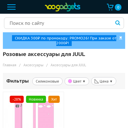
0
✖
СКИДКА 300₽ по промокоду: PROMO26! При заказе от
2000₽!
Розовые аксессуары для JUUL
Главная
/
Аксессуары
/
Аксессуары для JUUL
◺
Фильтры
Силиконовые
Цвет ▼
Цена ▼
-28%
Новинка
Хит