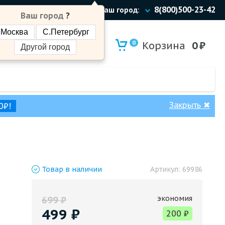
8(800)500-23-42
Ваш город:
Ваш город
?
Москва
С.Петербург
0
Корзина
0
₽
Другой город
Закрыть
✖
0₽!
Товар
в наличии
Артикул:
69986
экономия
699
₽
499
₽
200
₽