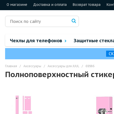
О магазине
Доставка и оплата
Возврат товара
Кон
Чехлы для телефонов
Защитные стекл
СК
Главная
/
Аксессуары
/
Аксессуары для JUUL
/
69986
Полноповерхностный стикер