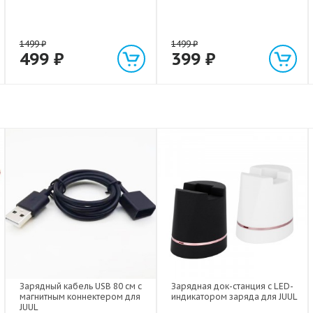
1499
₽
1499
₽
499
₽
399
₽
Зарядный кабель USB 80 см с
Зарядная док-станция с LED-
магнитным коннектером для
индикатором заряда для JUUL
JUUL