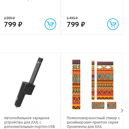
экстрасильной фиксации для
любых гаджетов
(смартфонов, планшетов) до 1
кг
1999
₽
1499
₽
799
₽
799
₽
Автомобильное зарядное
Полноповерхностный стикер с
устройство для JUUL с
дизайнерским принтом серия
дополнительным портом USB
Орнаменты для JUUL