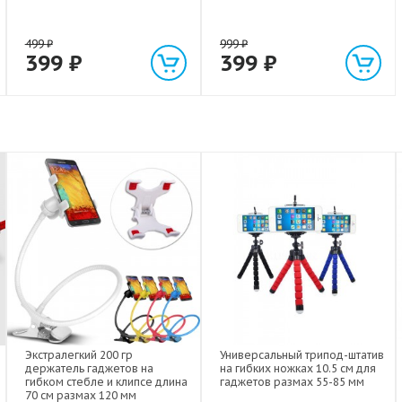
499
₽
999
₽
399
₽
399
₽
Экстралегкий 200 гр
Универсальный трипод-штатив
держатель гаджетов на
на гибких ножках 10.5 см для
гибком стебле и клипсе длина
гаджетов размах 55-85 мм
70 см размах 120 мм