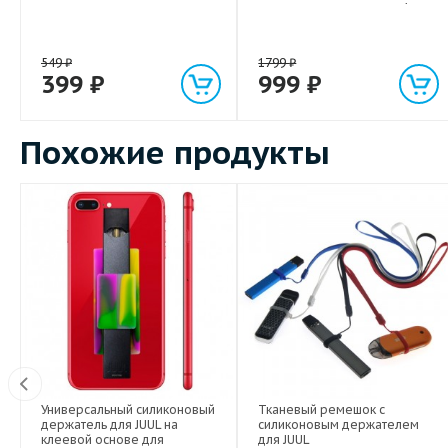
световым индикатором 1м
549
₽
1799
₽
399
₽
999
₽
Похожие продукты
 с
Универсальный силиконовый
Тканевый ремешок с
я
держатель для JUUL на
силиконовым держателем
клеевой основе для
для JUUL