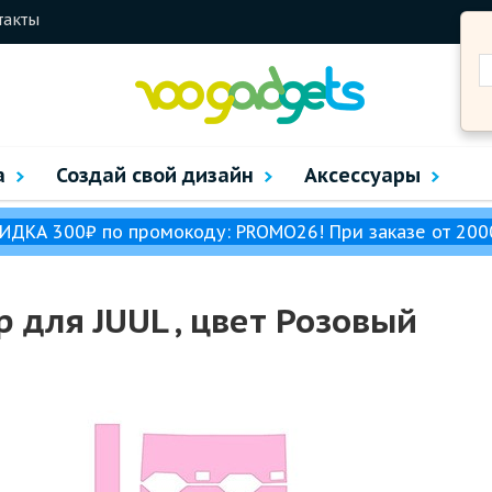
такты
а
Создай свой дизайн
Аксессуары
ИДКА 300₽ по промокоду: PROMO26! При заказе от 200
 для JUUL , цвет Розовый