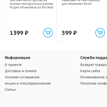
Жесткий чехол-футляр на
Защитный УФ светофильтр
молнии текстура Кожа размер
для объектива 49 мм
M (для объективов до 8х14см)
1399
₽
599
₽
Информация
Служба подд
О проекте
Возврат товара
Доставка и оплата
Карта сайта
Условия соглашения
Отслеживание з
Акции и спецпредложения
Политика конф
Статьи