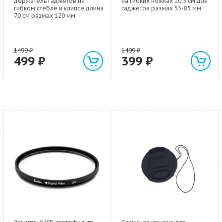
держатель гаджетов на
на гибких ножках 10.5 см для
гибком стебле и клипсе длина
гаджетов размах 55-85 мм
70 см размах 120 мм
1499
₽
1499
₽
499
₽
399
₽