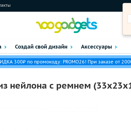
такты
а
Создай свой дизайн
Аксессуары
ИДКА 300₽ по промокоду: PROMO26! При заказе от 200
з нейлона с ремнем (33x23x