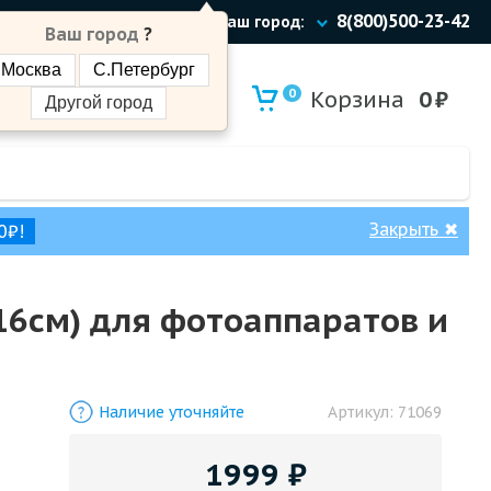
8(800)500-23-42
Ваш город:
Ваш город
?
Москва
С.Петербург
0
Корзина
0
₽
Другой город
Закрыть
✖
0₽!
16см) для фотоаппаратов и
Наличие уточняйте
Артикул:
71069
1999
₽