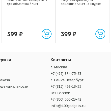
Защитный УФ светофильтр
Защитная крышка для
для объектива 67 мм
объектива 58мм на шнурке
599
₽
399
₽
ержки
Контакты
г. Москва
+7 (495) 374-75-83
аказа
г. Санкт-Петербург:
иденциальности
+7 (812) 426-13-55
Вся Россия:
+7 (800) 500-23-42
info@100gadgets.ru