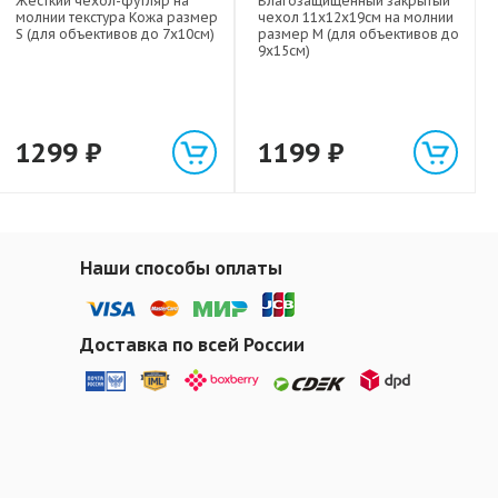
Жесткий чехол-футляр на
Влагозащищенный закрытый
молнии текстура Кожа размер
чехол 11х12х19см на молнии
S (для объективов до 7х10см)
размер M (для объективов до
9х15см)
1299
₽
1199
₽
Наши способы оплаты
Доставка по всей России