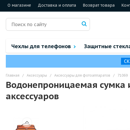
О магазине
Доставка и оплата
Возврат товара
Кон
Чехлы для телефонов
Защитные стекл
СК
Главная
/
Аксессуары
/
Аксессуары для фотоаппаратов
/
71069
Водонепроницаемая сумка и
аксессуаров