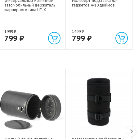
универсальный магнитный
мольберт-подставка для
автомобильный держатель
гаджетов 4-10 дюймов
шарнирного типа UF-X
экстрасильной фиксации для
любых гаджетов
(смартфонов, планшетов) до 1
кг
1999
₽
1499
₽
799
₽
799
₽