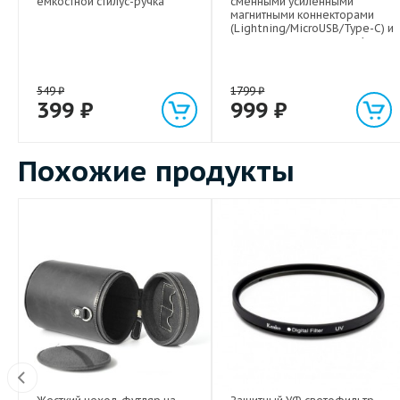
емкостной стилус-ручка
сменными усиленными
магнитными коннекторами
(Lightning/MicroUSB/Type-C) и
световым индикатором 1м
549
₽
1799
₽
399
₽
999
₽
Похожие продукты