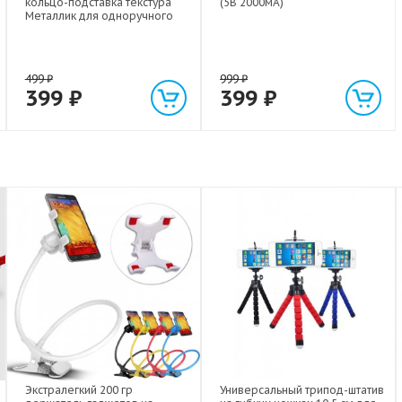
кольцо-подставка текстура
(5В 2000мА)
Металлик для одноручного
управления гаджетом
499
₽
999
₽
399
₽
399
₽
Экстралегкий 200 гр
Универсальный трипод-штатив