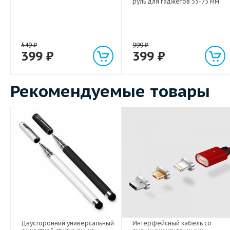
руль для гаджетов 55-75 мм
549
₽
999
₽
399
₽
399
₽
Рекомендуемые товары
Двусторонний универсальный
Интерфейсный кабель со