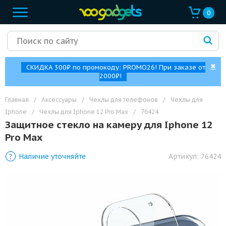
0
✖
СКИДКА 300₽ по промокоду: PROMO26! При заказе от
2000₽!
Главная
/
Аксессуары
/
Чехлы для телефонов
/
Чехлы для
Iphone
/
Чехлы для Iphone 12 Pro Max
/
76424
Защитное стекло на камеру для Iphone 12
Pro Max
Наличие уточняйте
Артикул:
76424