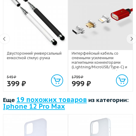
Двусторонний универсальный
Интерфейсный кабель со
емкостной стилус-ручка
сменными усиленными
магнитными коннекторами
(Lightning/MicroUSB/Type-C) и
световым индикатором 1м
549
₽
1799
₽
399
₽
999
₽
19 похожих товаров
Еще
из категории:
Iphone 12 Pro Max