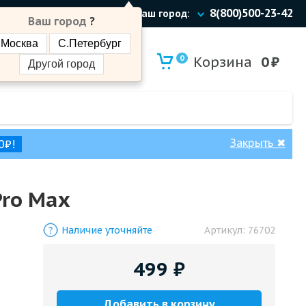
8(800)500-23-42
Ваш город:
Ваш город
?
Москва
С.Петербург
0
Корзина
0
₽
Другой город
Закрыть
✖
0₽!
Pro Max
Наличие уточняйте
Артикул:
76702
499
₽
Добавить в корзину