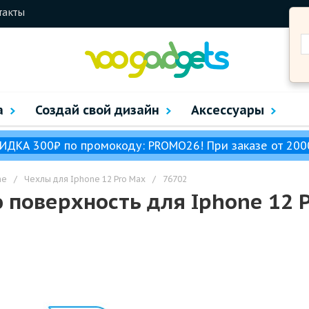
такты
а
Создай свой дизайн
Аксессуары
ИДКА 300₽ по промокоду: PROMO26! При заказе от 200
ne
/
Чехлы для Iphone 12 Pro Max
/
76702
 поверхность для Iphone 12 