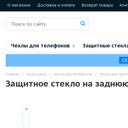
О магазине
Доставка и оплата
Возврат товара
Кон
Чехлы для телефонов
Защитные стекл
СК
Главная
/
Аксессуары
/
Чехлы для телефонов
/
Чехлы для Ipho
Защитное стекло на заднюю