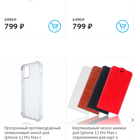
экстрасильной фиксации для
любых гаджетов
(смартфонов, планшетов) до 1
кг
1999
₽
1499
₽
799
₽
799
₽
Прозрачный противоударный
Вертикальный чехол-книжка
силиконовый чехол для
для Iphone 12 Pro Max с
Iphone 12 Pro Max с
отделениями для карт и