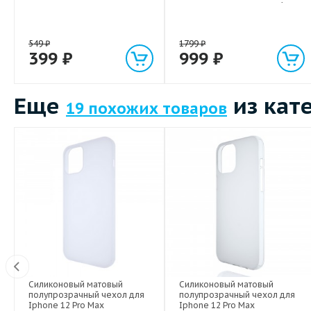
световым индикатором 1м
549
₽
1799
₽
399
₽
999
₽
Еще
из кат
19 похожих товаров
ng
Силиконовый матовый
Силиконовый матовый
полупрозрачный чехол для
полупрозрачный чехол для
Iphone 12 Pro Max
Iphone 12 Pro Max