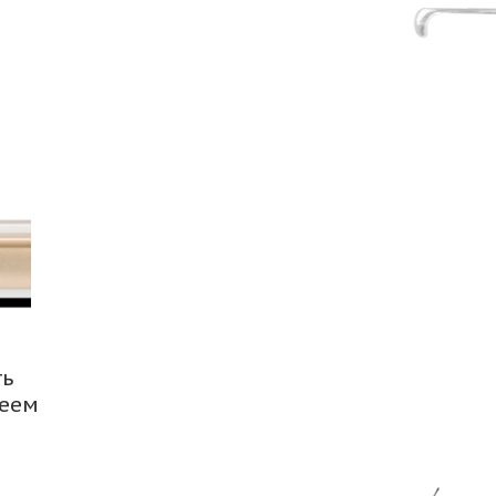
ть
леем