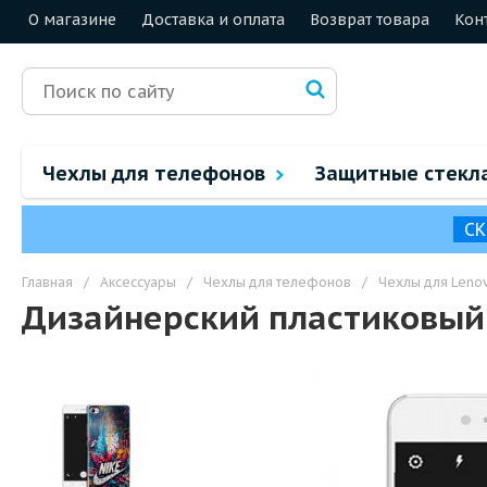
О магазине
Доставка и оплата
Возврат товара
Кон
Чехлы для телефонов
Защитные стекл
СК
Главная
/
Аксессуары
/
Чехлы для телефонов
/
Чехлы для Leno
Дизайнерский пластиковый 