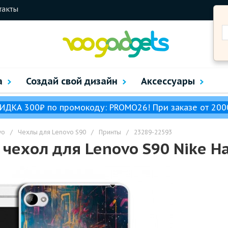
такты
а
Создай свой дизайн
Аксессуары
ИДКА 300₽ по промокоду: PROMO26! При заказе от 200
vo
/
Чехлы для Lenovo S90
/
Принты
/
23289-22593
чехол для Lenovo S90 Nike Н