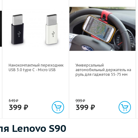
Нанокомпактный переходник
Универсальный
USB 3.0 type C - Micro USB
автомобильный держатель на
руль для гаджетов 55-75 мм
549
₽
999
₽
399
₽
399
₽
я Lenovo S90