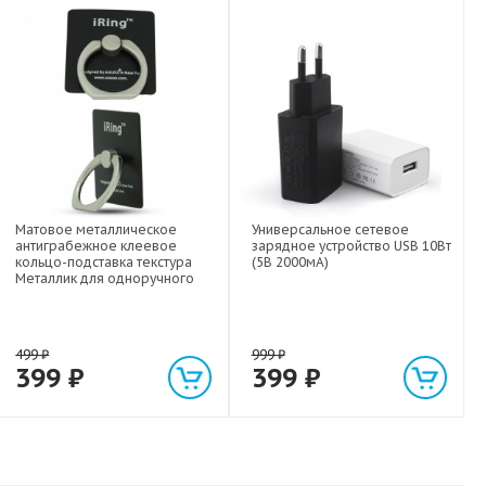
Матовое металлическое
Универсальное сетевое
антиграбежное клеевое
зарядное устройство USB 10Вт
кольцо-подставка текстура
(5В 2000мА)
Металлик для одноручного
управления гаджетом
499
₽
999
₽
399
₽
399
₽