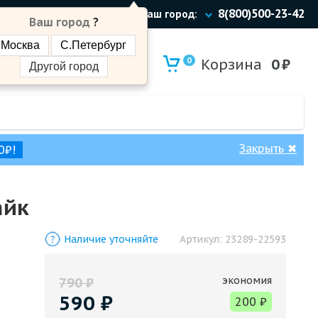
8(800)500-23-42
Ваш город:
Ваш город
?
Москва
С.Петербург
0
Корзина
0
₽
Другой город
Закрыть
✖
0₽!
айк
Наличие уточняйте
Артикул:
23289-22593
экономия
790
₽
590
₽
200
₽