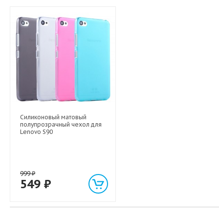
Силиконовый матовый
полупрозрачный чехол для
Lenovo S90
999
₽
549
₽