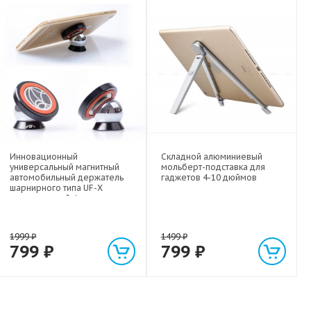
Инновационный
Складной алюминиевый
универсальный магнитный
мольберт-подставка для
автомобильный держатель
гаджетов 4-10 дюймов
шарнирного типа UF-X
экстрасильной фиксации для
любых гаджетов
(смартфонов, планшетов) до 1
кг
1999
₽
1499
₽
799
₽
799
₽