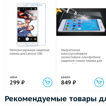
Неполноэкранная защитная
Ультратонкое
пленка для Lenovo S90
износоустойчивое
сколостойкое олеофобное
защитное стекло-пленка для
Lenovo S90
499
₽
1049
₽
299
₽
849
₽
Рекомендуемые товары дл