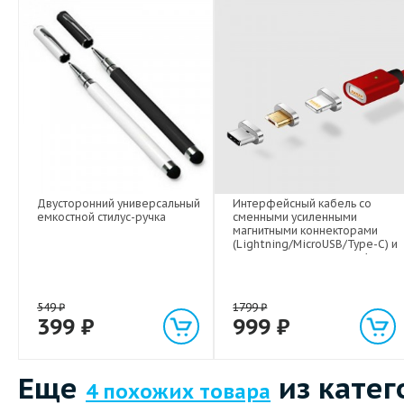
Двусторонний универсальный
Интерфейсный кабель со
емкостной стилус-ручка
сменными усиленными
магнитными коннекторами
(Lightning/MicroUSB/Type-C) и
световым индикатором 1м
549
₽
1799
₽
399
₽
999
₽
Еще
из катег
4 похожих товара