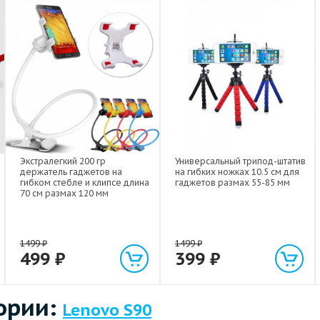
Экстралегкий 200 гр
Универсальный трипод-штатив
держатель гаджетов на
на гибких ножках 10.5 см для
гибком стебле и клипсе длина
гаджетов размах 55-85 мм
70 см размах 120 мм
1499
₽
1499
₽
499
₽
399
₽
ории:
Lenovo S90