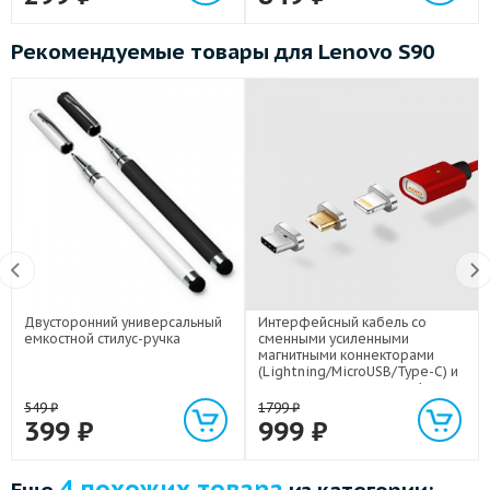
Рекомендуемые товары для Lenovo S90
Двусторонний универсальный
Интерфейсный кабель со
емкостной стилус-ручка
сменными усиленными
магнитными коннекторами
(Lightning/MicroUSB/Type-C) и
световым индикатором 1м
549
₽
1799
₽
399
₽
999
₽
4 похожих товара
Еще
из категории: