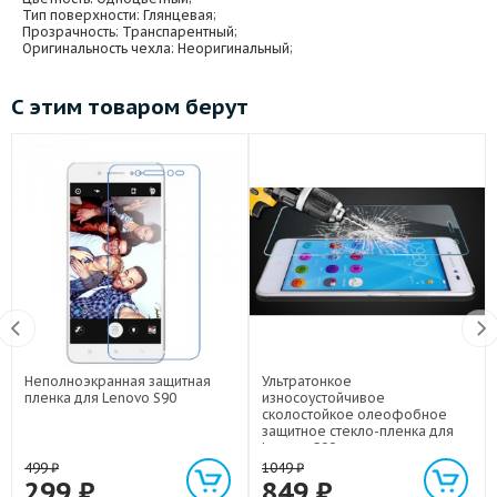
Тип поверхности
: Глянцевая;
Прозрачность
: Транспарентный;
Оригинальность чехла
: Неоригинальный;
С этим товаром берут
Неполноэкранная защитная
Ультратонкое
пленка для Lenovo S90
износоустойчивое
сколостойкое олеофобное
защитное стекло-пленка для
Lenovo S90
499
₽
1049
₽
299
₽
849
₽