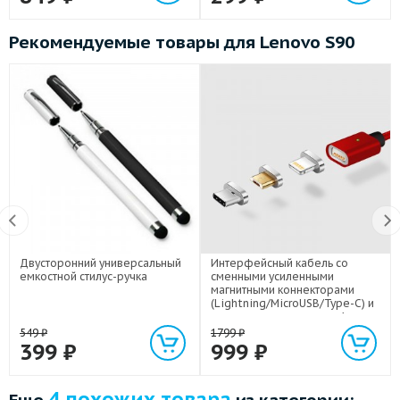
Рекомендуемые товары для Lenovo S90
Двусторонний универсальный
Интерфейсный кабель со
емкостной стилус-ручка
сменными усиленными
магнитными коннекторами
(Lightning/MicroUSB/Type-C) и
световым индикатором 1м
549
₽
1799
₽
399
₽
999
₽
4 похожих товара
Еще
из категории: