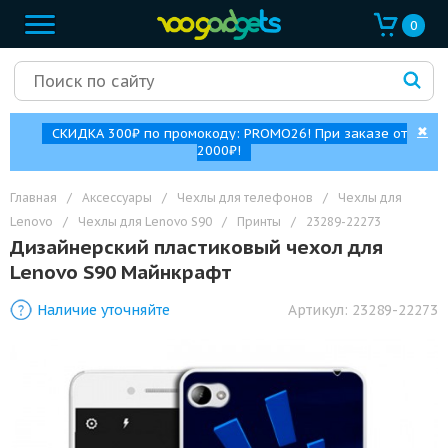
0
✖
СКИДКА 300₽ по промокоду: PROMO26! При заказе от
2000₽!
Главная
/
Аксессуары
/
Чехлы для телефонов
/
Чехлы для
Lenovo
/
Чехлы для Lenovo S90
/
Принты
/
23289-22273
Дизайнерский пластиковый чехол для
Lenovo S90 Майнкрафт
Наличие уточняйте
Артикул:
23289-22273