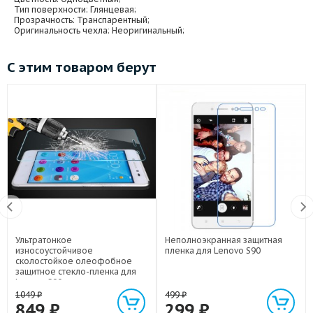
Тип поверхности
: Глянцевая;
Прозрачность
: Транспарентный;
Оригинальность чехла
: Неоригинальный;
С этим товаром берут
Ультратонкое
Неполноэкранная защитная
износоустойчивое
пленка для Lenovo S90
сколостойкое олеофобное
защитное стекло-пленка для
Lenovo S90
1049
₽
499
₽
849
₽
299
₽