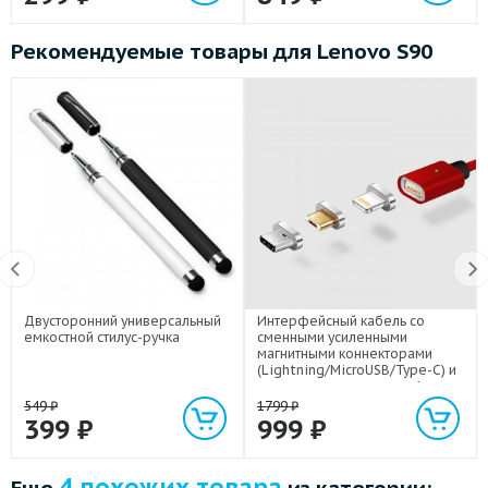
Рекомендуемые товары для Lenovo S90
Двусторонний универсальный
Интерфейсный кабель со
емкостной стилус-ручка
сменными усиленными
магнитными коннекторами
(Lightning/MicroUSB/Type-C) и
световым индикатором 1м
549
₽
1799
₽
399
₽
999
₽
4 похожих товара
Еще
из категории: