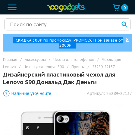
0
✖
СКИДКА 300₽ по промокоду: PROMO26! При заказе от
2000₽!
Главная
/
Аксессуары
/
Чехлы для телефонов
/
Чехлы для
Lenovo
/
Чехлы для Lenovo S90
/
Принты
/
23289-22137
Дизайнерский пластиковый чехол для
Lenovo S90 Дональд Дак Деньги
Наличие уточняйте
Артикул:
23289-22137