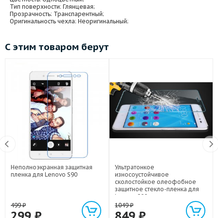
Тип поверхности
: Глянцевая;
Прозрачность
: Транспарентный;
Оригинальность чехла
: Неоригинальный;
С этим товаром берут
Неполноэкранная защитная
Ультратонкое
пленка для Lenovo S90
износоустойчивое
сколостойкое олеофобное
защитное стекло-пленка для
Lenovo S90
499
₽
1049
₽
299
₽
849
₽