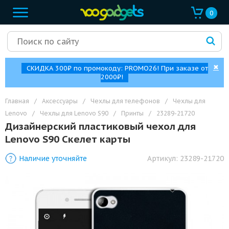
0
✖
СКИДКА 300₽ по промокоду: PROMO26! При заказе от
2000₽!
Главная
/
Аксессуары
/
Чехлы для телефонов
/
Чехлы для
Lenovo
/
Чехлы для Lenovo S90
/
Принты
/
23289-21720
Дизайнерский пластиковый чехол для
Lenovo S90 Скелет карты
Наличие уточняйте
Артикул:
23289-21720