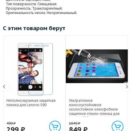
Тип поверхности
: Глянцевая;
Прозрачность
: Транспарентный;
Оригинальность чехла
: Неоригинальный;
С этим товаром берут
Неполноэкранная защитная
Ультратонкое
пленка для Lenovo S90
износоустойчивое
сколостойкое олеофобное
защитное стекло-пленка для
Lenovo S90
499
₽
1049
₽
299
₽
849
₽