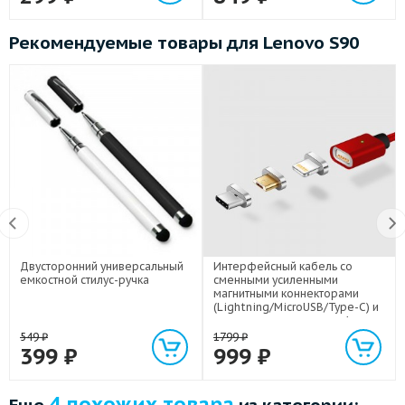
Рекомендуемые товары для Lenovo S90
Двусторонний универсальный
Интерфейсный кабель со
емкостной стилус-ручка
сменными усиленными
магнитными коннекторами
(Lightning/MicroUSB/Type-C) и
световым индикатором 1м
549
₽
1799
₽
399
₽
999
₽
4 похожих товара
Еще
из категории: