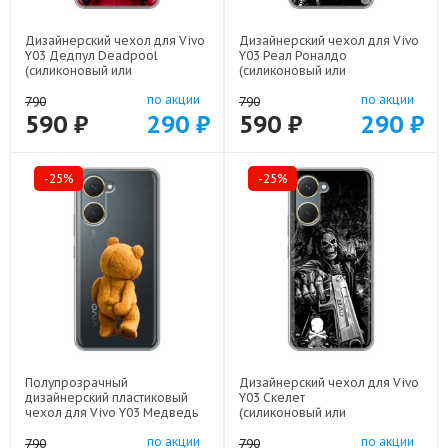
Дизайнерский чехол для Vivo
Дизайнерский чехол для Vivo
Y03 Дедпул Deadpool
Y03 Реал Роналдо
(силиконовый или
(силиконовый или
пластиковый)
пластиковый)
по акции
по акции
арт: 83104-22559
арт: 83104-22472
790
790
590 ₽
290 ₽
590 ₽
290 ₽
-25%
-25%
Полупрозрачный
Дизайнерский чехол для Vivo
дизайнерский пластиковый
Y03 Скелет
чехол для Vivo Y03 Медведь
(силиконовый или
арт: 83105-21952
пластиковый)
по акции
по акции
арт: 83104-21722
790
790