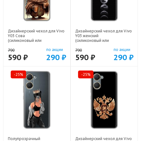
Дизайнерский чехол для Vivo
Дизайнерский чехол для Vivo
Y03 Сова
Y03 женский
(силиконовый или
(силиконовый или
пластиковый)
пластиковый)
по акции
по акции
арт: 83104-21735
арт: 83104-22942
790
790
590 ₽
290 ₽
590 ₽
290 ₽
-25%
-25%
Полупрозрачный
Дизайнерский чехол для Vivo