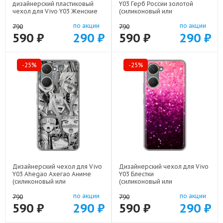
дизайнерский пластиковый
Y03 Герб России золотой
чехол для Vivo Y03 Женские
(силиконовый или
принты арт: 83105-21685
пластиковый)
по акции
по акции
арт: 83104-21817
790
790
590 ₽
290 ₽
590 ₽
290 ₽
-25%
-25%
Дизайнерский чехол для Vivo
Дизайнерский чехол для Vivo
Y03 Ahegao Ахегао Аниме
Y03 Блестки
(силиконовый или
(силиконовый или
пластиковый)
пластиковый)
по акции
по акции
арт: 83104-22519
арт: 83104-21933
790
790
590 ₽
290 ₽
590 ₽
290 ₽