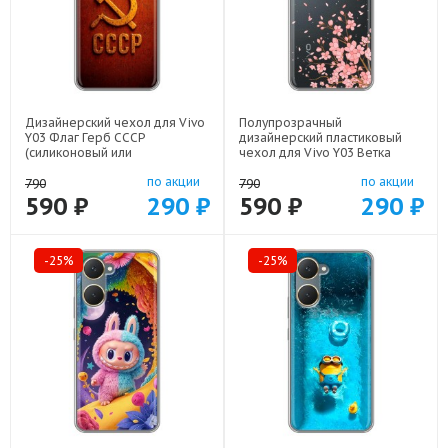
Дизайнерский чехол для Vivo
Полупрозрачный
Y03 Флаг Герб СССР
дизайнерский пластиковый
(силиконовый или
чехол для Vivo Y03 Ветка
пластиковый)
сакуры арт: 83105-21771
по акции
по акции
арт: 83104-22607
790
790
590 ₽
290 ₽
590 ₽
290 ₽
-25%
-25%