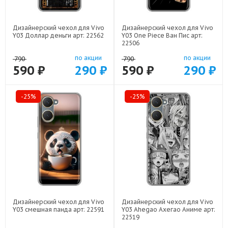
Дизайнерский чехол для Vivo
Дизайнерский чехол для Vivo
Y03 Доллар деньги арт: 22562
Y03 One Piece Ван Пис арт:
22506
по акции
по акции
790
790
590 ₽
290 ₽
590 ₽
290 ₽
-25%
-25%
Дизайнерский чехол для Vivo
Дизайнерский чехол для Vivo
Y03 смешная панда арт: 22591
Y03 Ahegao Ахегао Аниме арт:
22519