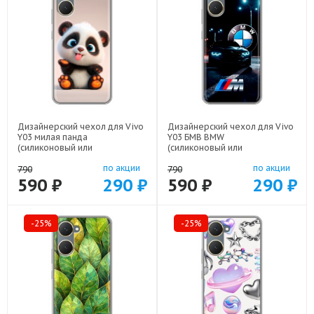
Дизайнерский чехол для Vivo
Дизайнерский чехол для Vivo
Y03 милая панда
Y03 БМВ BMW
(силиконовый или
(силиконовый или
пластиковый)
пластиковый)
по акции
по акции
арт: 83104-22560
арт: 83104-22329
790
790
590 ₽
290 ₽
590 ₽
290 ₽
-25%
-25%