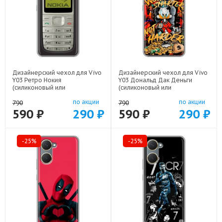
Дизайнерский чехол для Vivo
Дизайнерский чехол для Vivo
Y03 Ретро Нокия
Y03 Дональд Дак Деньги
(силиконовый или
(силиконовый или
пластиковый)
пластиковый)
по акции
по акции
арт: 83104-21930
арт: 83104-22137
790
790
590 ₽
290 ₽
590 ₽
290 ₽
-25%
-25%