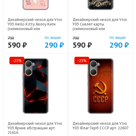
Дизайнерский чехол для Vivo
Дизайнерский чехол для Vivo
Y03 Hello Kitty Хелоу Кити
Y03 Скелет карты
(силиконовый или
(силиконовый или
пластиковый)
пластиковый)
по акции
по акции
арт: 83104-22252
арт: 83104-21720
790
790
590 ₽
290 ₽
590 ₽
290 ₽
-25%
-25%
Дизайнерский чехол для Vivo
Дизайнерский чехол для Vivo
Y03 Яркие абстракции арт:
Y03 Флаг Герб СССР арт: 22607
21616