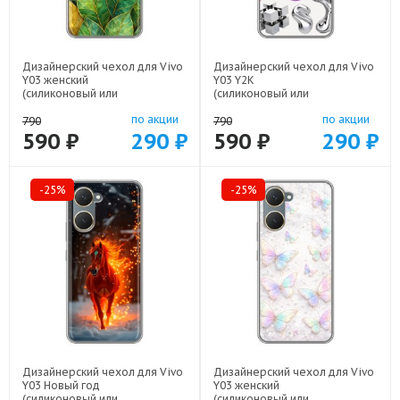
Дизайнерский чехол для Vivo
Дизайнерский чехол для Vivo
Y03 женский
Y03 Y2K
(силиконовый или
(силиконовый или
пластиковый)
пластиковый)
по акции
по акции
арт: 83104-22924
арт: 83104-22614
790
790
590 ₽
290 ₽
590 ₽
290 ₽
-25%
-25%
Дизайнерский чехол для Vivo
Дизайнерский чехол для Vivo
Y03 Новый год
Y03 женский
(силиконовый или
(силиконовый или