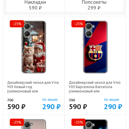
Накладки
Попсокеты
590 ₽
299 ₽
-25%
-25%
Дизайнерский чехол для Vivo
Дизайнерский чехол для Vivo
Y03 Новый год
Y03 Барселона Barcelona
(силиконовый или
(силиконовый или
пластиковый)
пластиковый)
по акции
по акции
арт: 83104-22824
арт: 83104-22332
790
790
590 ₽
290 ₽
590 ₽
290 ₽
-25%
-25%