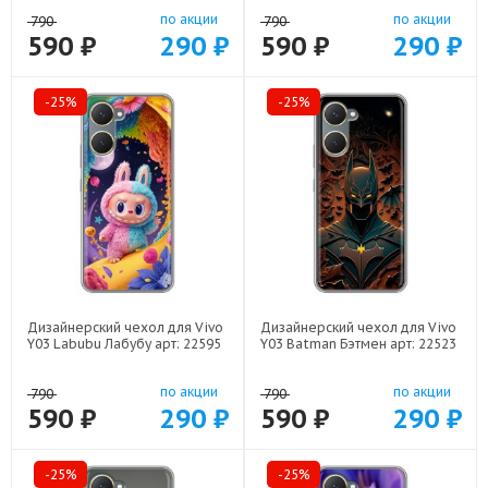
по акции
по акции
790
790
590 ₽
290 ₽
590 ₽
290 ₽
-25%
-25%
Дизайнерский чехол для Vivo
Дизайнерский чехол для Vivo
Y03 Labubu Лабубу арт: 22595
Y03 Batman Бэтмен арт: 22523
по акции
по акции
790
790
590 ₽
290 ₽
590 ₽
290 ₽
-25%
-25%