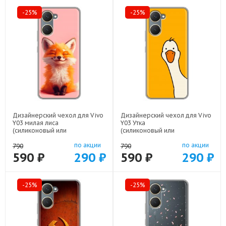
-25%
-25%
Дизайнерский чехол для Vivo
Дизайнерский чехол для Vivo
Y03 милая лиса
Y03 Утка
(силиконовый или
(силиконовый или
пластиковый)
пластиковый)
по акции
по акции
арт: 83104-22141
арт: 83104-21813
790
790
590 ₽
290 ₽
590 ₽
290 ₽
-25%
-25%