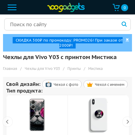
0
✖
СКИДКА 300₽ по промокоду: PROMO26! При заказе от
2000₽!
Чехлы для Vivo Y03 с принтом Мистика
Главная
/
Чехлы для Vivo Y03
/
Принты
/
Мистика
Свой дизайн:
Чехол c фото
Чехол c именем
Тип продукта: