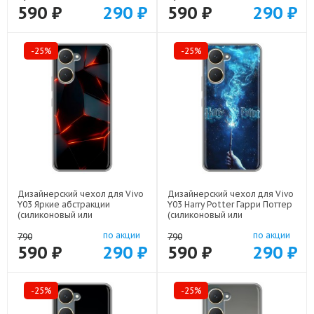
590 ₽
290 ₽
590 ₽
290 ₽
-25%
-25%
Дизайнерский чехол для Vivo
Дизайнерский чехол для Vivo
Y03 Яркие абстракции
Y03 Harry Potter Гарри Поттер
(силиконовый или
(силиконовый или
пластиковый)
пластиковый)
по акции
по акции
арт: 83104-21616
арт: 83104-22516
790
790
590 ₽
290 ₽
590 ₽
290 ₽
-25%
-25%