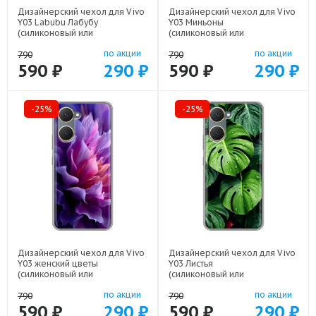
Дизайнерский чехол для Vivo
Дизайнерский чехол для Vivo
Y03 Labubu Лабубу
Y03 Миньоны
(силиконовый или
(силиконовый или
пластиковый)
пластиковый)
по акции
по акции
арт: 83104-22595
арт: 83104-22528
790
790
590 ₽
290 ₽
590 ₽
290 ₽
-25%
-25%
Дизайнерский чехол для Vivo
Дизайнерский чехол для Vivo
Y03 женский цветы
Y03 Листья
(силиконовый или
(силиконовый или
пластиковый)
пластиковый)
по акции
по акции
арт: 83104-22373
арт: 83104-22255
790
790
590 ₽
290 ₽
590 ₽
290 ₽