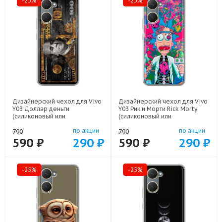
-25%
-25%
Дизайнерский чехол для Vivo
Дизайнерский чехол для Vivo
Y03 Доллар деньги
Y03 Рик и Морти Rick Morty
(силиконовый или
(силиконовый или
пластиковый)
пластиковый)
по акции
по акции
арт: 83104-22562
арт: 83104-22316
790
790
590 ₽
290 ₽
590 ₽
290 ₽
-25%
-25%