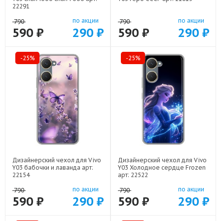
22291
по акции
по акции
790
790
590 ₽
290 ₽
590 ₽
290 ₽
-25%
-25%
Дизайнерский чехол для Vivo
Дизайнерский чехол для Vivo
Y03 бабочки и лаванда арт:
Y03 Холодное сердце Frozen
22154
арт: 22522
по акции
по акции
790
790
590 ₽
290 ₽
590 ₽
290 ₽