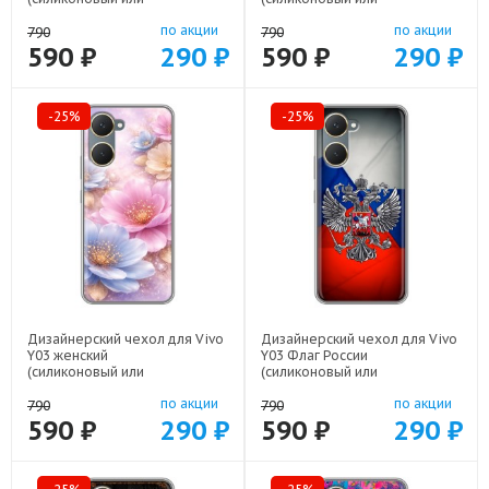
пластиковый)
пластиковый)
по акции
по акции
арт: 83104-22832
арт: 83104-22946
790
790
590 ₽
290 ₽
590 ₽
290 ₽
-25%
-25%
Дизайнерский чехол для Vivo
Дизайнерский чехол для Vivo
Y03 женский
Y03 Флаг России
(силиконовый или
(силиконовый или
пластиковый)
пластиковый)
по акции
по акции
арт: 83104-22920
арт: 83104-22530
790
790
590 ₽
290 ₽
590 ₽
290 ₽