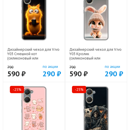
Дизайнерский чехол для Vivo
Дизайнерский чехол для Vivo
Y03 Смешной кот
Y03 Кролик
(силиконовый или
(силиконовый или
пластиковый)
пластиковый)
по акции
по акции
арт: 83104-22537
арт: 83104-22111
790
790
590 ₽
290 ₽
590 ₽
290 ₽
-25%
-25%