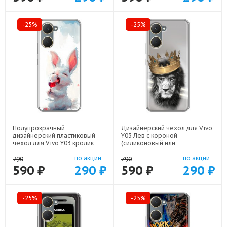
-25%
-25%
Полупрозрачный
Дизайнерский чехол для Vivo
дизайнерский пластиковый
Y03 Лев с короной
чехол для Vivo Y03 кролик
(силиконовый или
зайчик арт: 83105-22224
пластиковый)
по акции
по акции
арт: 83104-21640
790
790
590 ₽
290 ₽
590 ₽
290 ₽
-25%
-25%