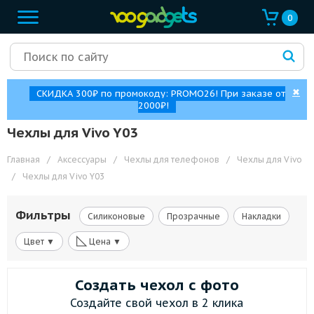
0
✖
СКИДКА 300₽ по промокоду: PROMO26! При заказе от
2000₽!
Чехлы для Vivo Y03
Главная
/
Аксессуары
/
Чехлы для телефонов
/
Чехлы для Vivo
/
Чехлы для Vivo Y03
Фильтры
Силиконовые
Прозрачные
Накладки
◺
Цвет ▼
Цена ▼
Создать чехол с фото
Создайте свой чехол в 2 клика