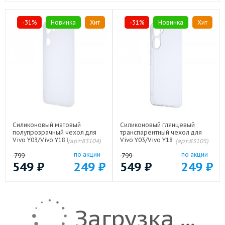
-31%
Новинка
Хит
-31%
Новинка
Хит
Силиконовый матовый
Силиконовый глянцевый
полупрозрачный чехол для
транспарентный чехол для
Vivo Y03/Vivo Y18 Белый
Vivo Y03/Vivo Y18
(арт:83104)
(арт:83105)
по акции
по акции
799
799
549
₽
249
₽
549
₽
249
₽
Загрузка ...