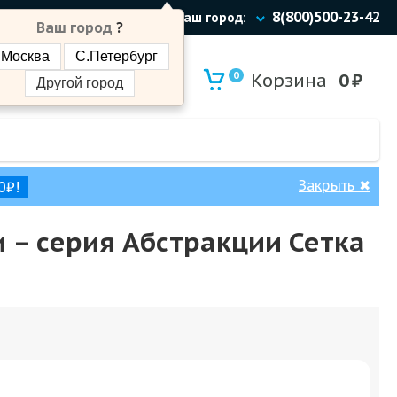
8(800)500-23-42
Ваш город:
Ваш город
?
Москва
С.Петербург
0
Корзина
0
₽
Другой город
Закрыть
✖
0₽!
 – cерия Абстракции Сетка