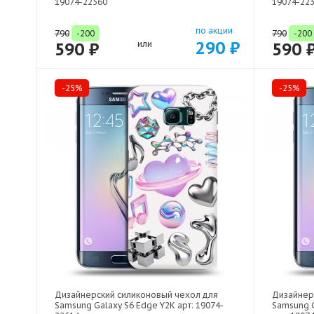
19074-22560
19074-22
по акции
790
-200
790
-200
290 ₽
590 ₽
или
590 
-25%
-25%
Дизайнерский силиконовый чехол для
Дизайнер
Samsung Galaxy S6 Edge Y2K арт: 19074-
Samsung G