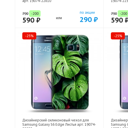
арт: 19074-22810
19074-22
по акции
790
-200
790
-200
290 ₽
590 ₽
или
590 
-25%
-25%
Дизайнерский силиконовый чехол для
Дизайнер
Samsung Galaxy S6 Edge Листья арт: 19074-
Samsung G