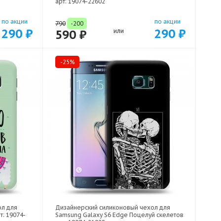
арт: 19074-22602
по акции
по акции
790
-200
290 ₽
290 ₽
590 ₽
или
-25%
ол для
Дизайнерский силиконовый чехол для
т: 19074-
Samsung Galaxy S6 Edge Поцелуй скелетов