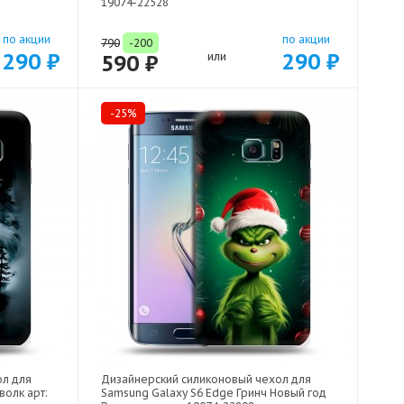
19074-22528
по акции
по акции
790
-200
290 ₽
290 ₽
590 ₽
или
-25%
ол для
Дизайнерский силиконовый чехол для
волк арт:
Samsung Galaxy S6 Edge Гринч Новый год