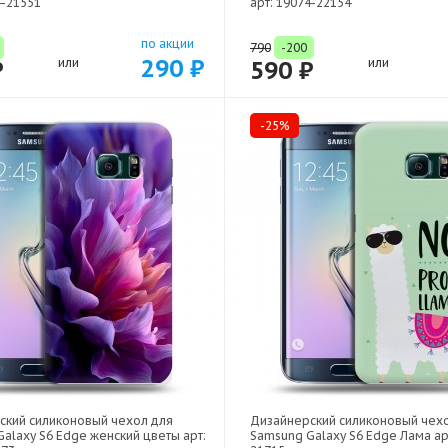
4-21551
арт: 19074-22154
по акции
790
-200
290 ₽
₽
или
590 ₽
или
-25%
ский силиконовый чехол для
Дизайнерский силиконовый чех
alaxy S6 Edge женский цветы арт:
Samsung Galaxy S6 Edge Лама ар