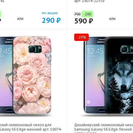
141
арт: 19074-22559
по акции
790
-200
290 ₽
₽
или
590 ₽
или
-25%
ский силиконовый чехол для
Дизайнерский силиконовый чех
alaxy S6 Edge женский арт: 19074-
Samsung Galaxy S6 Edge Лесной 