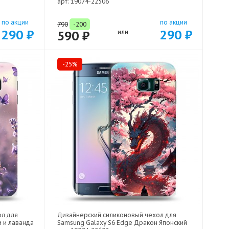
арт: 19074-22506
по акции
по акции
790
-200
290 ₽
290 ₽
590 ₽
или
-25%
ол для
Дизайнерский силиконовый чехол для
 и лаванда
Samsung Galaxy S6 Edge Дракон Японский