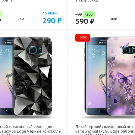
4-22613
19074-22530
по акции
790
-200
290 ₽
₽
или
590 ₽
или
-25%
ский силиконовый чехол для
Дизайнерский силиконовый чех
Galaxy S6 Edge Черные кристаллы
Samsung Galaxy S6 Edge бабочки