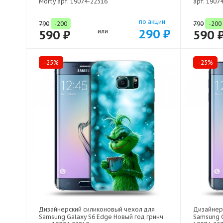
Morty арт: 19074-22316
арт: 1907
по акции
790
-200
790
-200
290 ₽
590 ₽
или
590 
-25%
-25%
Дизайнерский силиконовый чехол для
Дизайнер
Samsung Galaxy S6 Edge Новый год гринч
Samsung G