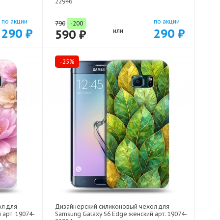
22946
по акции
по акции
790
-200
290 ₽
290 ₽
590 ₽
или
-25%
ол для
Дизайнерский силиконовый чехол для
 арт: 19074-
Samsung Galaxy S6 Edge женский арт: 19074-