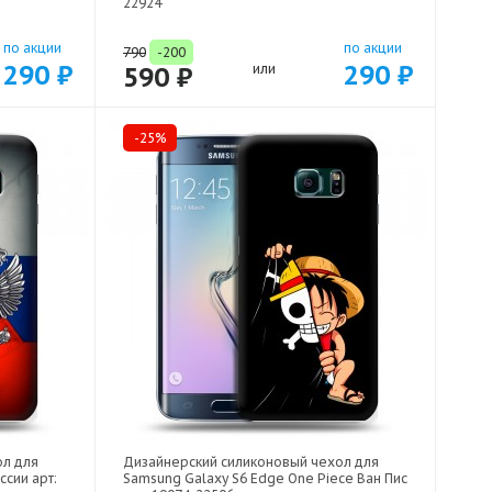
22924
по акции
по акции
790
-200
290 ₽
290 ₽
590 ₽
или
-25%
ол для
Дизайнерский силиконовый чехол для
ссии арт:
Samsung Galaxy S6 Edge One Piece Ван Пис