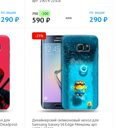
арт: 19074-21928
по акции
по акции
790
-200
290 ₽
290 ₽
590 ₽
или
-25%
ол для
Дизайнерский силиконовый чехол для
 Deadpool
Samsung Galaxy S6 Edge Миньоны арт: