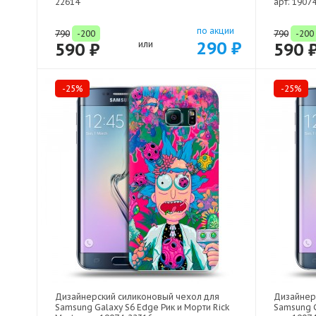
22614
арт: 1907
по акции
790
-200
790
-200
290 ₽
590 ₽
или
590 
-25%
-25%
Дизайнерский силиконовый чехол для
Дизайнер
Samsung Galaxy S6 Edge Рик и Морти Rick
Samsung 