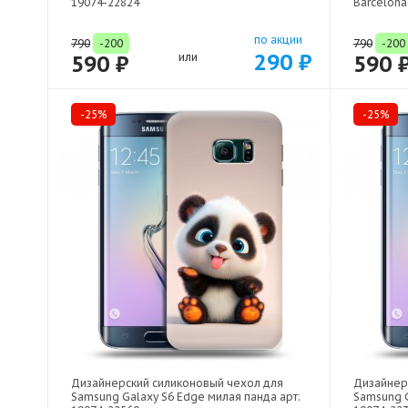
19074-22824
Barcelona
по акции
790
-200
790
-200
290 ₽
590 ₽
или
590 
-25%
-25%
Дизайнерский силиконовый чехол для
Дизайнер
Samsung Galaxy S6 Edge милая панда арт:
Samsung G