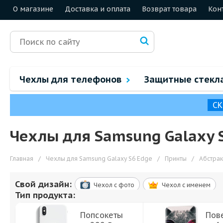
О магазине
Доставка и оплата
Возврат товара
Кон
Чехлы для телефонов
Защитные стекл
СК
Чехлы для Samsung Galaxy 
Главная
/
Чехлы для Samsung Galaxy S6 Edge
/
Принты
/
Абстра
Свой дизайн:
Чехол c фото
Чехол c именем
Тип продукта:
Попсокеты
Пов