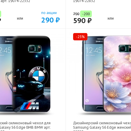
 арт: 19074-22332
19074-22832
по акции
790
-200
290 ₽
₽
или
590 ₽
или
-25%
ский силиконовый чехол для
Дизайнерский силиконовый чех
alaxy S6 Edge БМВ BMW арт:
Samsung Galaxy S6 Edge женский