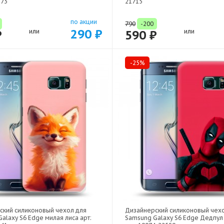
373
21715
по акции
790
-200
290 ₽
₽
или
590 ₽
или
-25%
ский силиконовый чехол для
Дизайнерский силиконовый чех
alaxy S6 Edge милая лиса арт:
Samsung Galaxy S6 Edge Дедпул