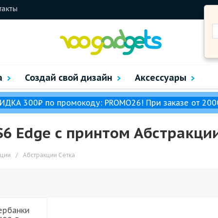
такты
а
Создай свой дизайн
Аксессуары
ИДКА 300₽ по промокоду: PROMO26! При заказе от 200
S6 Edge с принтом Абстракции
кции
/
Абстракции Сетка
ербанки