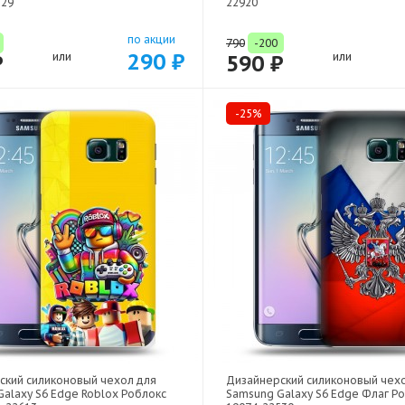
329
22920
по акции
790
-200
290 ₽
₽
или
590 ₽
или
-25%
ский силиконовый чехол для
Дизайнерский силиконовый чех
alaxy S6 Edge Roblox Роблокс
Samsung Galaxy S6 Edge Флаг Ро