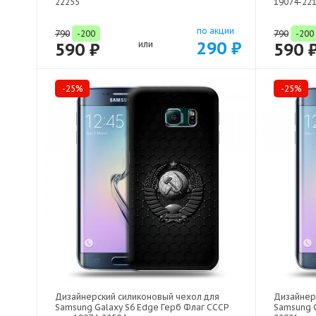
22255
19074-22
по акции
790
-200
790
-200
290 ₽
590 ₽
или
590 
-25%
-25%
Дизайнерский силиконовый чехол для
Дизайнер
Samsung Galaxy S6 Edge Герб Флаг СССР
Samsung G