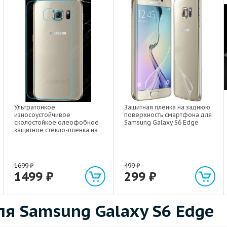
Ультратонкое
Защитная пленка на заднюю
износоустойчивое
поверхность смартфона для
сколостойкое олеофобное
Samsung Galaxy S6 Edge
защитное стекло-пленка на
заднюю поверхность
смартфона для Samsung
Galaxy S6 Edge
1699
₽
499
₽
1499
₽
299
₽
я Samsung Galaxy S6 Edge