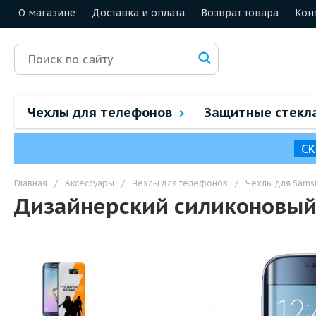
О магазине
Доставка и оплата
Возврат товара
Кон
Чехлы для телефонов
Защитные стекл
СК
Главная
/
Аксессуары
/
Чехлы для телефонов
/
Чехлы для Sams
Дизайнерский силиконовый ч