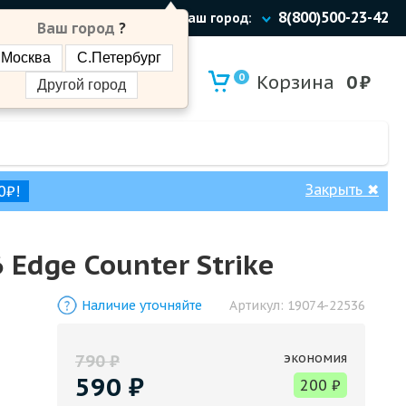
8(800)500-23-42
Ваш город:
Ваш город
?
Москва
С.Петербург
0
Корзина
0
₽
Другой город
Закрыть
✖
0₽!
Edge Counter Strike
Наличие уточняйте
Артикул:
19074-22536
экономия
790
₽
590
₽
200
₽