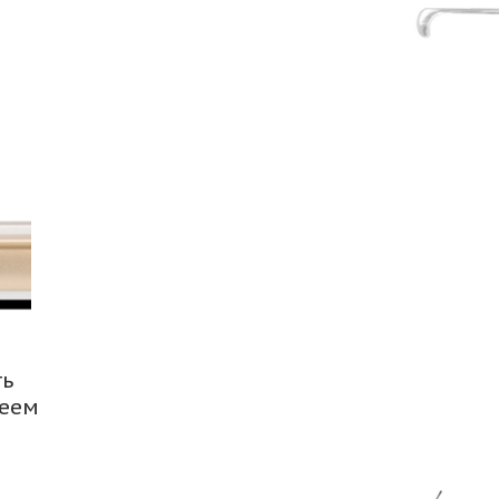
ть
леем