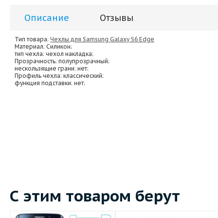
Описание
Отзывы
Тип товара:
Чехлы для Samsung Galaxy S6 Edge
Материал
: Силикон;
тип чехла
: чехол накладка;
Прозрачность
: полупрозрачный;
нескользящие грани
: нет;
Профиль чехла
: классический;
функция подставки
: нет;
С этим товаром берут