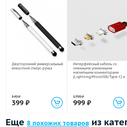
Двусторонний универсальный
Интерфейсный кабель со
емкостной стилус-ручка
сменными усиленными
магнитными коннекторами
(Lightning/MicroUSB/Type-C) и
световым индикатором 1м
549
₽
1799
₽
399
₽
999
₽
Еще
из кате
8 похожих товаров