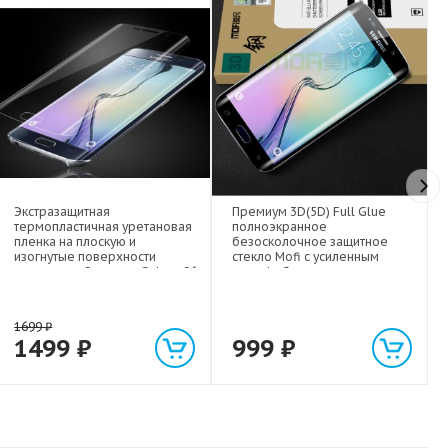
Экстразащитная
Премиум 3D(5D) Full Glue
термопластичная уретановая
полноэкранное
пленка на плоскую и
безосколочное защитное
изогнутые поверхности
стекло Mofi с усиленным
экрана для Samsung Galaxy S6
олеофобным слоем для
Edge
Samsung Galaxy S6 Edge
1699
₽
1499
₽
999
₽