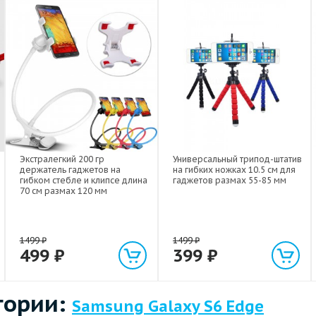
Экстралегкий 200 гр
Универсальный трипод-штатив
держатель гаджетов на
на гибких ножках 10.5 см для
гибком стебле и клипсе длина
гаджетов размах 55-85 мм
70 см размах 120 мм
1499
₽
1499
₽
499
₽
399
₽
гории:
Samsung Galaxy S6 Edge