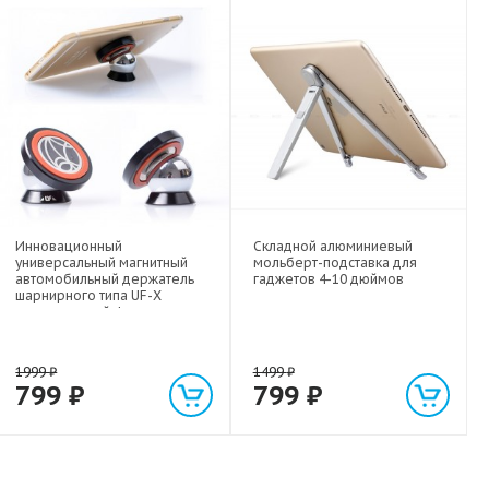
Инновационный
Складной алюминиевый
универсальный магнитный
мольберт-подставка для
автомобильный держатель
гаджетов 4-10 дюймов
шарнирного типа UF-X
экстрасильной фиксации для
любых гаджетов
(смартфонов, планшетов) до 1
кг
1999
₽
1499
₽
799
₽
799
₽