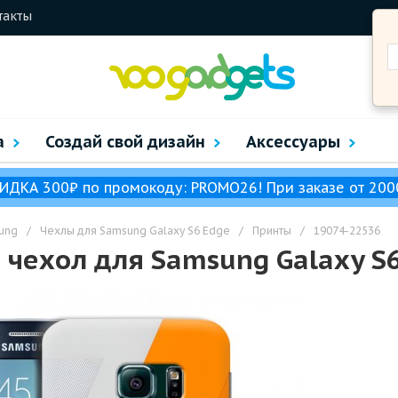
такты
а
Создай свой дизайн
Аксессуары
ИДКА 300₽ по промокоду: PROMO26! При заказе от 200
ung
/
Чехлы для Samsung Galaxy S6 Edge
/
Принты
/
19074-22536
ехол для Samsung Galaxy S6 