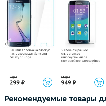
Защитная пленка на плоскую
3D полноэкранное
Вт
часть экрана для Samsung
ультратонкое
Galaxy S6 Edge
износоустойчивое
сколостойкое олеофобное
защитное стекло для Samsung
Galaxy S6 Edge
499
₽
1199
₽
299
₽
949
₽
Рекомендуемые товары дл