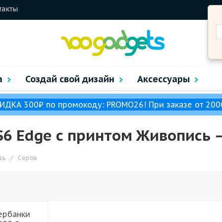
такты
а
Создай свой дизайн
Аксессуары
ИДКА 300₽ по промокоду: PROMO26! При заказе от 200
S6 Edge с принтом Живопись –
сь
/
Серов
ербанки