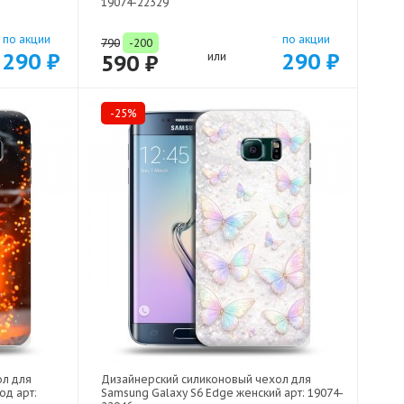
19074-22329
по акции
по акции
790
-200
290 ₽
290 ₽
590 ₽
или
-25%
ол для
Дизайнерский силиконовый чехол для
од арт:
Samsung Galaxy S6 Edge женский арт: 19074-