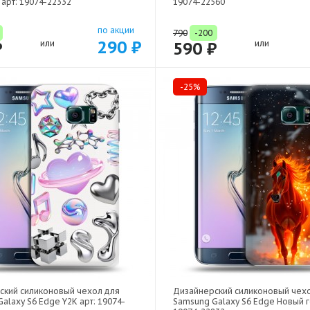
 арт: 19074-22332
19074-22560
по акции
790
-200
290 ₽
₽
или
590 ₽
или
-25%
ский силиконовый чехол для
Дизайнерский силиконовый чех
alaxy S6 Edge Y2K арт: 19074-
Samsung Galaxy S6 Edge Новый г