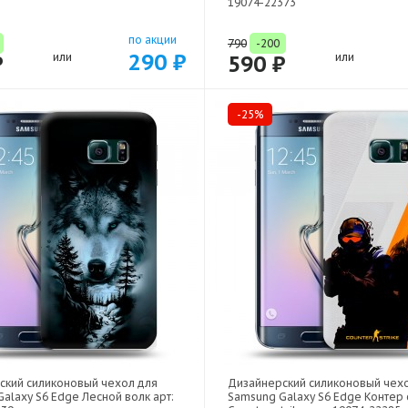
19074-22373
по акции
790
-200
290 ₽
₽
или
590 ₽
или
-25%
ский силиконовый чехол для
Дизайнерский силиконовый чех
alaxy S6 Edge Лесной волк арт:
Samsung Galaxy S6 Edge Контер 