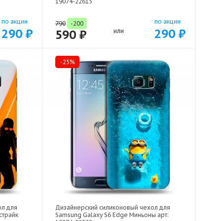
19074-22615
по акции
по акции
790
-200
290 ₽
290 ₽
590 ₽
или
-25%
ол для
Дизайнерский силиконовый чехол для
страйк
Samsung Galaxy S6 Edge Миньоны арт: