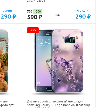
19074-22528
по акции
по акции
790
-200
290 ₽
290 ₽
590 ₽
или
-25%
ол для
Дизайнерский силиконовый чехол для
 фото арт:
Samsung Galaxy S6 Edge бабочки и лаванда