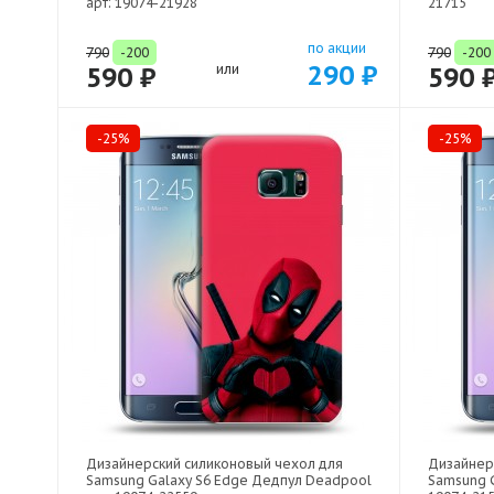
арт: 19074-21928
21715
по акции
790
-200
790
-200
290 ₽
590 ₽
или
590 
-25%
-25%
Дизайнерский силиконовый чехол для
Дизайнер
Samsung Galaxy S6 Edge Дедпул Deadpool
Samsung G