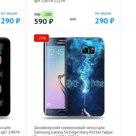
арт: 19074-22154
по акции
по акции
790
-200
290 ₽
290 ₽
590 ₽
или
-25%
ол для
Дизайнерский силиконовый чехол для
арт: 19074-
Samsung Galaxy S6 Edge Harry Potter Гарри