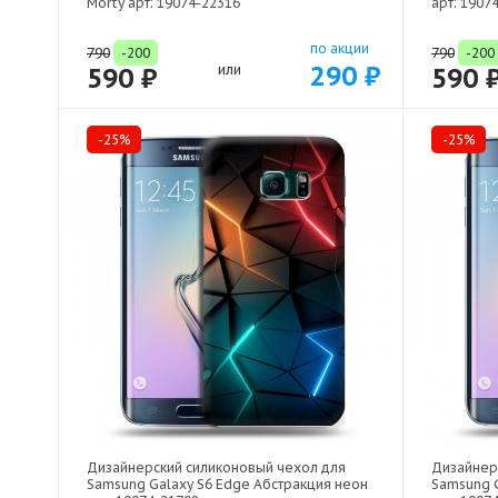
Morty арт: 19074-22316
арт: 1907
по акции
790
-200
790
-200
290 ₽
590 ₽
или
590 
-25%
-25%
Дизайнерский силиконовый чехол для
Дизайнер
Samsung Galaxy S6 Edge Абстракция неон
Samsung 