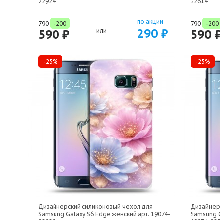
22924
22614
по акции
790
-200
790
-200
290 ₽
590 ₽
или
590 
-25%
-25%
Дизайнерский силиконовый чехол для
Дизайнер
Samsung Galaxy S6 Edge женский арт: 19074-
Samsung G