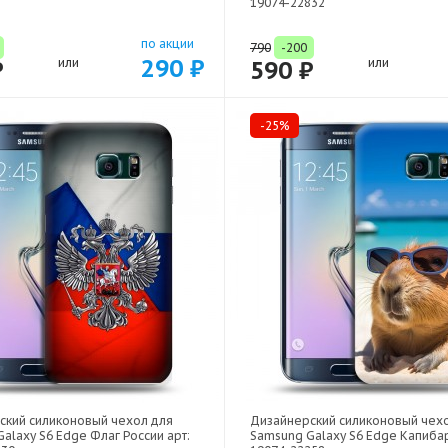
19074-22832
по акции
790
-200
290 ₽
₽
или
590 ₽
или
-25%
ский силиконовый чехол для
Дизайнерский силиконовый чех
alaxy S6 Edge Флаг России арт:
Samsung Galaxy S6 Edge Капибар