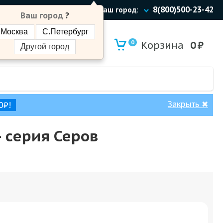
8(800)500-23-42
Ваш город:
Ваш город
?
Москва
С.Петербург
0
Корзина
0
₽
Другой город
Закрыть
✖
0₽!
 cерия Серов