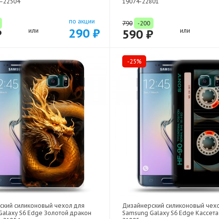
4-22504
19074-22801
по акции
790
-200
290 ₽
₽
или
590 ₽
или
-25%
ский силиконовый чехол для
Дизайнерский силиконовый чех
Galaxy S6 Edge Золотой дракон
Samsung Galaxy S6 Edge Кассета 