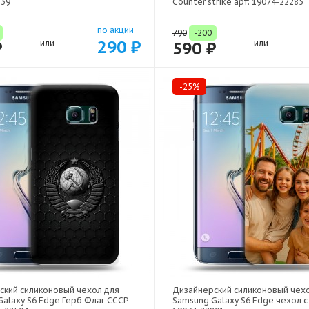
539
Counter strike арт: 19074-22285
по акции
790
-200
290 ₽
₽
или
590 ₽
или
-25%
ский силиконовый чехол для
Дизайнерский силиконовый чех
alaxy S6 Edge Герб Флаг СССР
Samsung Galaxy S6 Edge чехол с