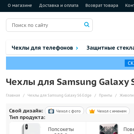
О магазине
Доставка и оплата
Возврат товара
Кон
Чехлы для телефонов
Защитные стекл
СК
Чехлы для Samsung Galaxy 
Главная
/
Чехлы для Samsung Galaxy S6 Edge
/
Принты
/
Живопи
Свой дизайн:
Чехол c фото
Чехол c именем
Тип продукта:
Попсокеты
Пов