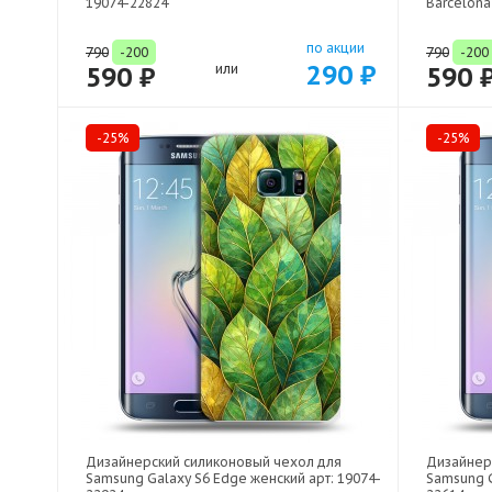
19074-22824
Barcelona
по акции
790
-200
790
-200
290 ₽
590 ₽
или
590 
-25%
-25%
Дизайнерский силиконовый чехол для
Дизайнер
Samsung Galaxy S6 Edge женский арт: 19074-
Samsung G