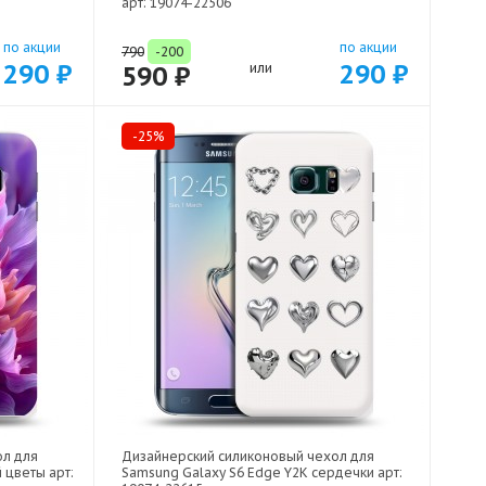
арт: 19074-22506
по акции
по акции
790
-200
290 ₽
290 ₽
590 ₽
или
-25%
ол для
Дизайнерский силиконовый чехол для
 цветы арт:
Samsung Galaxy S6 Edge Y2K сердечки арт: