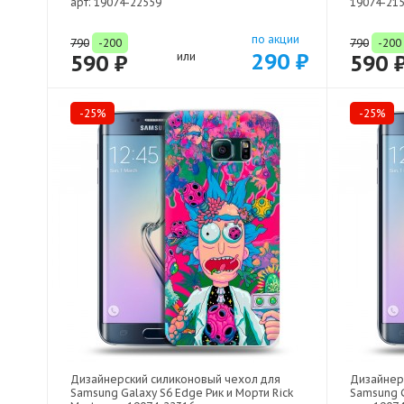
арт: 19074-22559
19074-21
по акции
790
-200
790
-200
290 ₽
590 ₽
или
590 
-25%
-25%
Дизайнерский силиконовый чехол для
Дизайнер
Samsung Galaxy S6 Edge Рик и Морти Rick
Samsung G