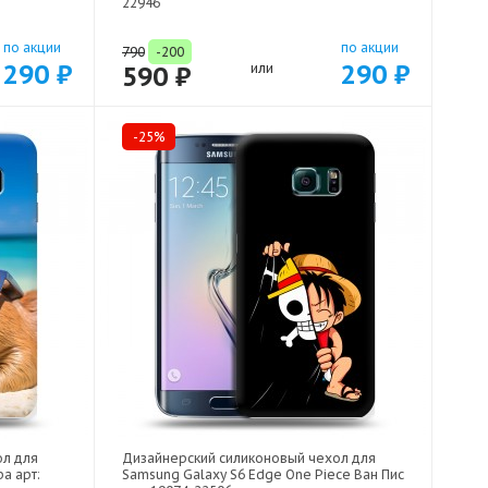
22946
по акции
по акции
790
-200
290 ₽
290 ₽
590 ₽
или
-25%
ол для
Дизайнерский силиконовый чехол для
а арт:
Samsung Galaxy S6 Edge One Piece Ван Пис