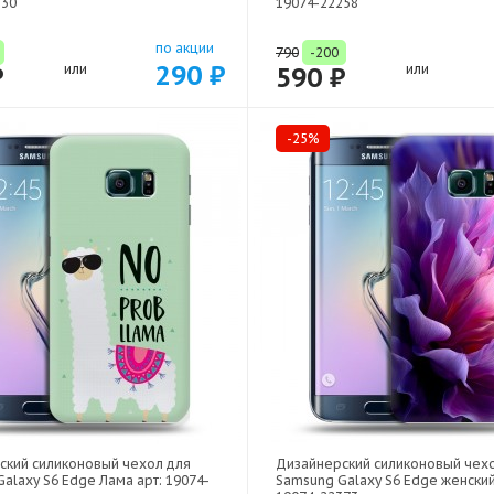
530
19074-22258
по акции
790
-200
290 ₽
₽
или
590 ₽
или
-25%
ский силиконовый чехол для
Дизайнерский силиконовый чех
alaxy S6 Edge Лама арт: 19074-
Samsung Galaxy S6 Edge женский