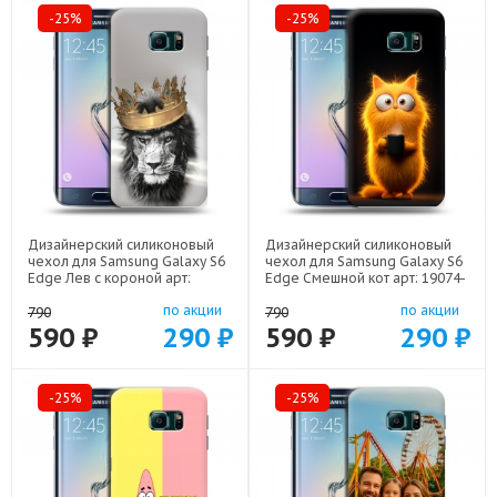
-25%
-25%
Дизайнерский силиконовый
Дизайнерский силиконовый
чехол для Samsung Galaxy S6
чехол для Samsung Galaxy S6
Edge Лев с короной арт:
Edge Смешной кот арт: 19074-
19074-21640
22537
по акции
по акции
790
790
590 ₽
290 ₽
590 ₽
290 ₽
-25%
-25%