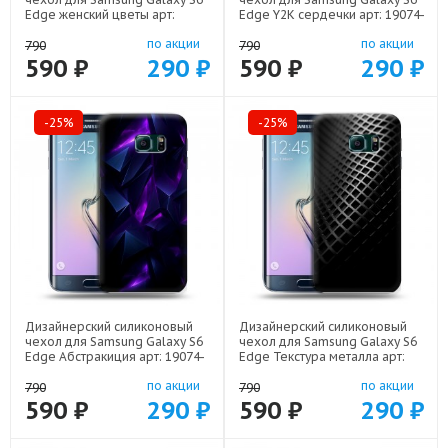
Edge женский цветы арт:
Edge Y2K сердечки арт: 19074-
19074-22373
22615
по акции
по акции
790
790
590 ₽
290 ₽
590 ₽
290 ₽
-25%
-25%
Дизайнерский силиконовый
Дизайнерский силиконовый
чехол для Samsung Galaxy S6
чехол для Samsung Galaxy S6
Edge Абстракиция арт: 19074-
Edge Текстура металла арт:
21977
19074-21936
по акции
по акции
790
790
590 ₽
290 ₽
590 ₽
290 ₽