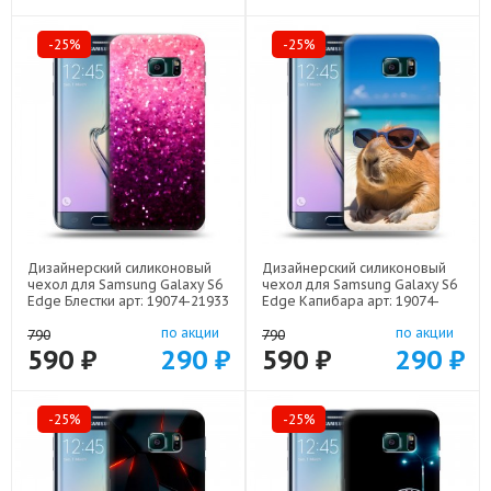
-25%
-25%
Дизайнерский силиконовый
Дизайнерский силиконовый
чехол для Samsung Galaxy S6
чехол для Samsung Galaxy S6
Edge Блестки арт: 19074-21933
Edge Капибара арт: 19074-
22258
по акции
по акции
790
790
590 ₽
290 ₽
590 ₽
290 ₽
-25%
-25%