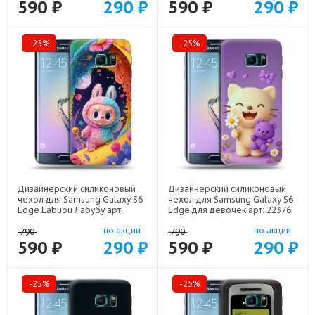
590 ₽
290 ₽
590 ₽
290 ₽
-25%
-25%
Дизайнерский силиконовый
Дизайнерский силиконовый
чехол для Samsung Galaxy S6
чехол для Samsung Galaxy S6
Edge Labubu Лабубу арт:
Edge для девочек арт: 22376
22595
по акции
по акции
790
790
590 ₽
290 ₽
590 ₽
290 ₽
-25%
-25%