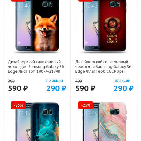
Дизайнерский силиконовый
Дизайнерский силиконовый
чехол для Samsung Galaxy S6
чехол для Samsung Galaxy S6
Edge Лиса арт: 19074-21798
Edge Флаг Герб СССР арт:
19074-22570
по акции
по акции
790
790
590 ₽
290 ₽
590 ₽
290 ₽
-25%
-25%