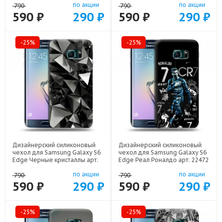
по акции
по акции
790
790
590 ₽
290 ₽
590 ₽
290 ₽
-25%
-25%
Дизайнерский силиконовый
Дизайнерский силиконовый
чехол для Samsung Galaxy S6
чехол для Samsung Galaxy S6
Edge Черные кристаллы арт:
Edge Реал Роналдо арт: 22472
21551
по акции
по акции
790
790
590 ₽
290 ₽
590 ₽
290 ₽
-25%
-25%