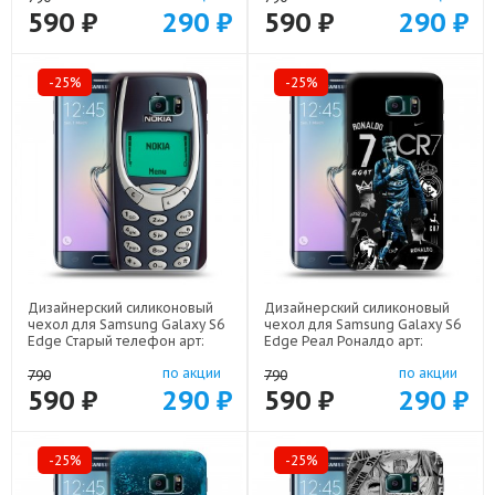
590 ₽
290 ₽
590 ₽
290 ₽
-25%
-25%
Дизайнерский силиконовый
Дизайнерский силиконовый
чехол для Samsung Galaxy S6
чехол для Samsung Galaxy S6
Edge Старый телефон арт:
Edge Реал Роналдо арт:
19074-21800
19074-22472
по акции
по акции
790
790
590 ₽
290 ₽
590 ₽
290 ₽
-25%
-25%