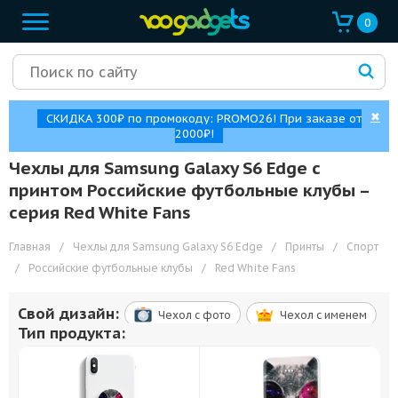
0
✖
СКИДКА 300₽ по промокоду: PROMO26! При заказе от
2000₽!
Чехлы для Samsung Galaxy S6 Edge с
принтом Российские футбольные клубы –
cерия Red White Fans
Главная
/
Чехлы для Samsung Galaxy S6 Edge
/
Принты
/
Спорт
/
Российские футбольные клубы
/
Red White Fans
Свой дизайн:
Чехол c фото
Чехол c именем
Тип продукта: