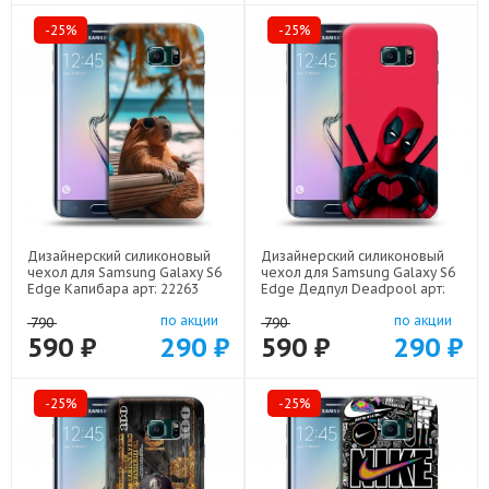
-25%
-25%
Дизайнерский силиконовый
Дизайнерский силиконовый
чехол для Samsung Galaxy S6
чехол для Samsung Galaxy S6
Edge Капибара арт: 22263
Edge Дедпул Deadpool арт:
22559
по акции
по акции
790
790
590 ₽
290 ₽
590 ₽
290 ₽
-25%
-25%