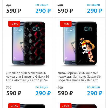
19074-22291
по акции
по акции
790
790
590 ₽
290 ₽
590 ₽
290 ₽
-25%
-25%
Дизайнерский силиконовый
Дизайнерский силиконовый
чехол для Samsung Galaxy S6
чехол для Samsung Galaxy S6
Edge Абстракция арт: 19074-
Edge One Piece Ван Пис арт:
21830
19074-22506
по акции
по акции
790
790
590 ₽
290 ₽
590 ₽
290 ₽
-25%
-25%