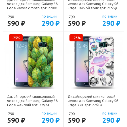
чехол для Samsung Galaxy S6
чехол для Samsung Galaxy S6
Edge чехол с фото арт: 22801
Edge Лесной волк арт: 21539
по акции
по акции
790
790
590 ₽
290 ₽
590 ₽
290 ₽
-25%
-25%
Дизайнерский силиконовый
Дизайнерский силиконовый
чехол для Samsung Galaxy S6
чехол для Samsung Galaxy S6
Edge женский арт: 22924
Edge Y2K арт: 22614
по акции
по акции
790
790
590 ₽
290 ₽
590 ₽
290 ₽