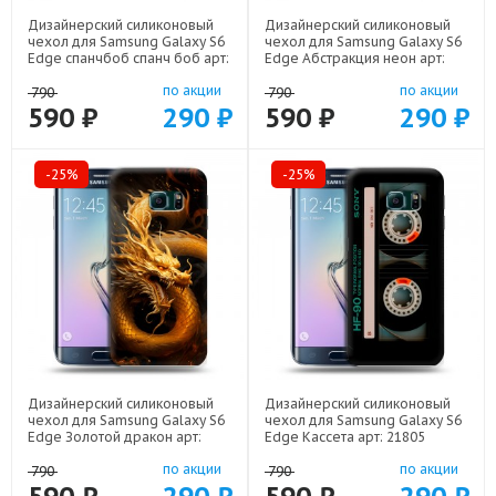
Дизайнерский силиконовый
Дизайнерский силиконовый
чехол для Samsung Galaxy S6
чехол для Samsung Galaxy S6
Edge спанчбоб спанч боб арт:
Edge Абстракция неон арт:
22291
21708
по акции
по акции
790
790
590 ₽
290 ₽
590 ₽
290 ₽
-25%
-25%
Дизайнерский силиконовый
Дизайнерский силиконовый
чехол для Samsung Galaxy S6
чехол для Samsung Galaxy S6
Edge Золотой дракон арт:
Edge Кассета арт: 21805
21854
по акции
по акции
790
790