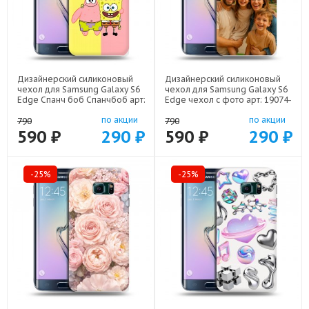
Дизайнерский силиконовый
Дизайнерский силиконовый
чехол для Samsung Galaxy S6
чехол для Samsung Galaxy S6
Edge Спанч боб Спанчбоб арт:
Edge чехол с фото арт: 19074-
19074-22526
22801
по акции
по акции
790
790
590 ₽
290 ₽
590 ₽
290 ₽
-25%
-25%