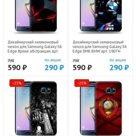
Дизайнерский силиконовый
Дизайнерский силиконовый
чехол для Samsung Galaxy S6
чехол для Samsung Galaxy S6
Edge Яркие абстракции арт:
Edge БМВ BMW арт: 19074-
19074-21616
22329
по акции
по акции
790
790
590 ₽
290 ₽
590 ₽
290 ₽
-25%
-25%