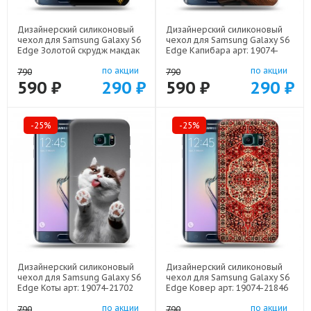
Дизайнерский силиконовый
Дизайнерский силиконовый
чехол для Samsung Galaxy S6
чехол для Samsung Galaxy S6
Edge Золотой скрудж макдак
Edge Капибара арт: 19074-
арт: 19074-21941
22263
по акции
по акции
790
790
590 ₽
290 ₽
590 ₽
290 ₽
-25%
-25%
Дизайнерский силиконовый
Дизайнерский силиконовый
чехол для Samsung Galaxy S6
чехол для Samsung Galaxy S6
Edge Коты арт: 19074-21702
Edge Ковер арт: 19074-21846
по акции
по акции
790
790