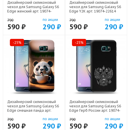
Дизайнерский силиконовый
Дизайнерский силиконовый
чехол для Samsung Galaxy S6
чехол для Samsung Galaxy S6
Edge женский арт: 19074-
Edge Y2K арт: 19074-22614
22921
по акции
по акции
790
790
590 ₽
290 ₽
590 ₽
290 ₽
-25%
-25%
Дизайнерский силиконовый
Дизайнерский силиконовый
чехол для Samsung Galaxy S6
чехол для Samsung Galaxy S6
Edge смешная панда арт:
Edge Герб России арт: 19074-
19074-22591
21974
по акции
по акции
790
790
590 ₽
290 ₽
590 ₽
290 ₽