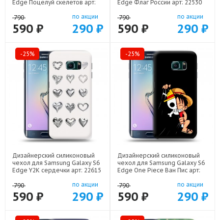
Edge Поцелуй скелетов арт:
Edge Флаг России арт: 22530
21928
по акции
по акции
790
790
590 ₽
290 ₽
590 ₽
290 ₽
-25%
-25%
Дизайнерский силиконовый
Дизайнерский силиконовый
чехол для Samsung Galaxy S6
чехол для Samsung Galaxy S6
Edge Y2K сердечки арт: 22615
Edge One Piece Ван Пис арт:
22506
по акции
по акции
790
790
590 ₽
290 ₽
590 ₽
290 ₽